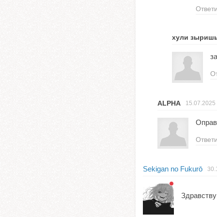
Ответ
хули зыриш
з
О
ALPHA
15.07.2025
Оправ
Ответ
Sekigan no Fukurō
30.
Здравству