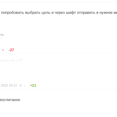
 попробовать выбрать цель и через шифт отправить в нужное м
ить
#
-27
бнова на 1.4?
#
↑
+21
1.2022
16:12
евоспитанно