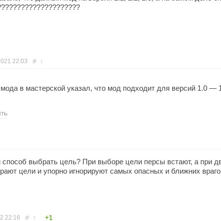
??????????????????????
#
↑
2021
22:03
 мода в мастерской указал, что мод подходит для версий 1.0 — 
ить
й способ выбрать цель? При выборе цели персы встают, а при д
рают цели и упорно игнорируют самых опасных и ближних враго
#
↑
+1
22
22:16