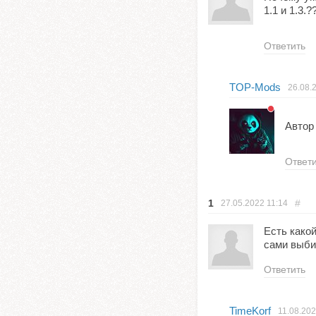
1.1 и 1.3.
Ответить
TOP-Mods
26.08.
Автор
Ответ
1
#
27.05.2022
11:14
Есть како
сами выби
Ответить
TimeKorf
11.08.20