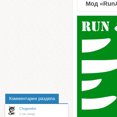
Мод «RunAn
Комментарии раздела
Chugundos
1 час назад