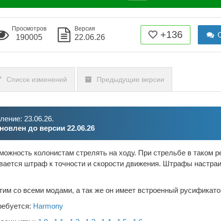
Просмотров
Версия
+136
О
190005
22.06.26
Список изменений
Предыдущие версии
ение: 23.06.26.
новлен до версии 22.06.26
ожность колонистам стрелять на ходу. При стрельбе в таком р
вается штраф к точности и скорости движения. Штрафы настра
им со всеми модами, а так же он имеет встроенный русификато
ребуется:
Harmony