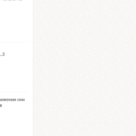
1.3
вижении они
в