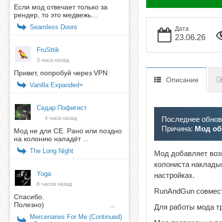
Если мод отвечает только за
рендер, то это медвежь...
Seamless Doors
Дата
23.06.26
FruSttik
3 часа назад
Привет, попробуй через VPN
Описание
Vanilla Expanded+
Седар Пофигист
Последнее обновл
4 часа назад
Причина:
Мод об
Мод не для СЕ. Рано или поздно
на колонию нападёт ...
The Long Night
Мод добавляет возм
колониста наклады
Yoga
настройках.
8 часов назад
RunAndGun совмест
Спасибо.
Полезно) ...
Для работы мода т
Mercenaries For Me (Continued)