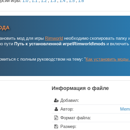
ерсии игры:
1.0
,
1.1
,
1.2
,
1.3
,
1.4
,
1.5
,
1.6
ОДА
тановить мод для игры
Rimworld
необходимо скопировать папку 
по пути
Путь к установленной игре\Rimworld\mods
и включить
миться с полным руководством на тему: "
Как установить моды
Информация о файле
Добавил:
Автор:
Mem
Формат файла:
Размер: