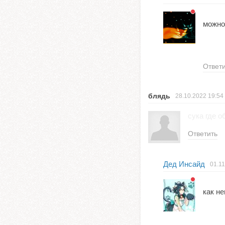
можно
Ответ
блядь
28.10.2022
19:54
сука где о
Ответить
Дед Инсайд
01.1
как н