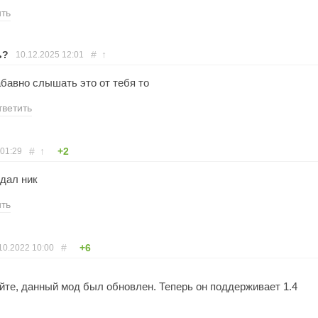
ить
ь?
#
↑
10.12.2025
12:01
абавно слышать это от тебя то
тветить
#
↑
+2
01:29
дал ник
ить
#
+6
10.2022
10:00
йте, данный мод был обновлен. Теперь он поддерживает 1.4