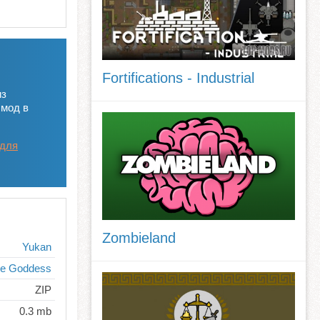
Fortifications - Industrial
из
 мод в
 для
Zombieland
Yukan
e Goddess
ZIP
0.3 mb