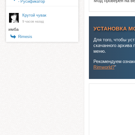
Мод проверен на в
- Русификатор
Крутой чувак
9 часов назад
УСТАНОВКА М
имба
Rimesis
Для того, чтобы ус
скачанного архива 
меню.
Рекомендуем ознако
Rimworld?
"