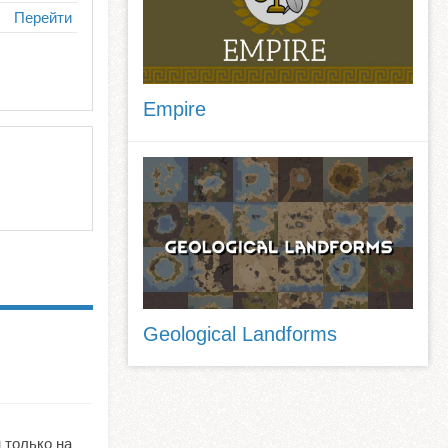
Перейти
Empire
Geological Landforms
н только на