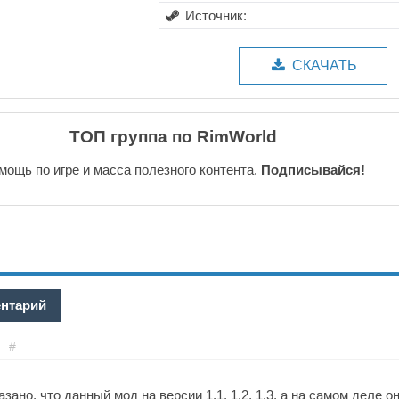
Источник:
СКАЧАТЬ
ТОП группа по RimWorld
мощь по игре и масса полезного контента.
Подписывайся!
ентарий
#
зано, что данный мод на версии 1.1, 1.2, 1.3, а на самом деле о