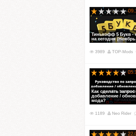
09.
Тинькофф 5 Букв - 
на сегодня (Ноябрь
3989
TOP-Mods
05.
Как сделать запрос
добавление / обно
мода?
1189
Neo Rider
22.