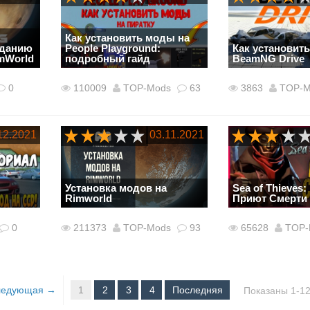
Как установить моды на
зданию
People Playground:
Как установит
mWorld
подробный гайд
BeamNG Drive
0
110009
TOP-Mods
63
3863
TOP-M
12.2021
03.11.2021
Установка модов на
Sea of Thieves:
Rimworld
Приют Смерти
0
211373
TOP-Mods
93
65628
TOP-
ледующая →
1
2
3
4
Последняя
Показаны 1-12