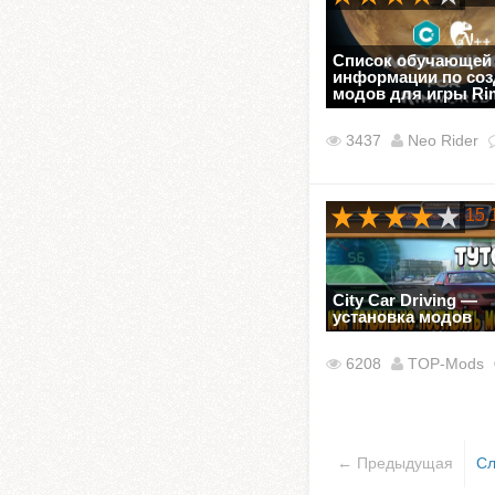
Список обучающей
информации по со
модов для игры Ri
3437
Neo Rider
15.
City Car Driving —
установка модов
6208
TOP-Mods
← Предыдущая
С