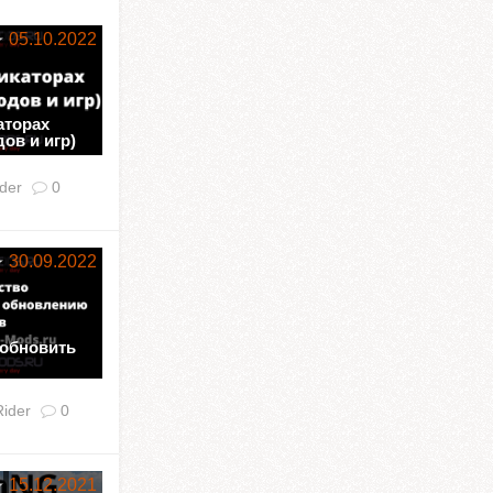
05.10.2022
аторах
ов и игр)
der
0
30.09.2022
 обновить
ider
0
15.12.2021