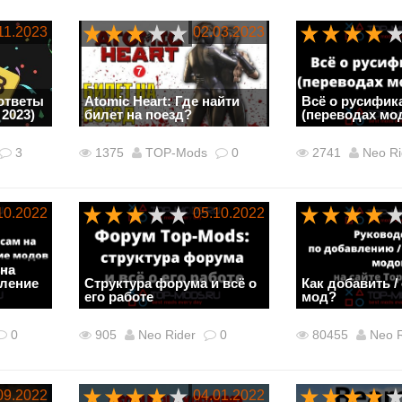
11.2023
02.03.2023
ответы
Atomic Heart: Где найти
Всё о русифик
 2023)
билет на поезд?
(переводах мод
3
1375
TOP-Mods
0
2741
Neo Ri
10.2022
05.10.2022
 на
вление
Структура форума и всё о
Как добавить /
его работе
мод?
0
905
Neo Rider
0
80455
Neo R
09.2022
04.01.2022