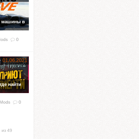
ь машины в
ods
0
01.06.2021
 где найти
Mods
0
 из 49