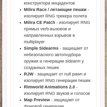
конструктора инцидентов
Milira Race / летающие пешки
-
изолирует RNG трекера полета
Milira CE Patch
- изолирует RNG
прямых verb-вызовов и
направленных взрывов в
multiplayer
Simple Sidearms
- защищает от
небезопасного автоподбора
оружия и генерации sidearm у
созданных пешек
RJW
- защищает от null pawn и
изолирует RNG генерации пешек
Rimworld Animations 2.0
-
изолирует RNG звуков и голосов
Map Preview
- защищает от
фоновой генерации