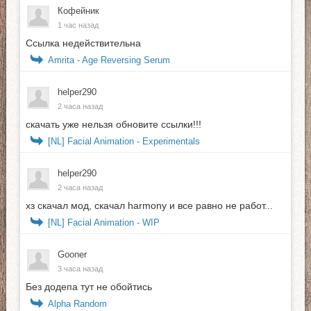
Кофейник
1 час назад
Ссылка недействительна
Amrita - Age Reversing Serum
helper290
2 часа назад
скачать уже нельзя обновите ссылки!!!
[NL] Facial Animation - Experimentals
helper290
2 часа назад
хз скачал мод, скачал harmony и все равно не работ...
[NL] Facial Animation - WIP
Gooner
3 часа назад
Без додепа тут не обойтись
Alpha Random