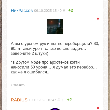
НикРассов
#
+2
06.10.2025
15:40
А вы с уроном рук и ног не переборщили? 80,
90, я такой урон только во сне видел…
заверните 2 штуки)
*в другом моде про архотеков когти
наносили 50 урона… я думал это перебор…
как же я ошибался..
Ответить
RADIUS
#
↑
+2
10.10.2025
10:47