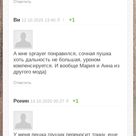
Ответить
Ви
#
↑
+1
12.10.2025
13:40
А мне sprayer понравился, сочная пушка
хоть дальность не большая, уроном
компенсируется. И вообще Мария и Анна из
другого мода)
Ответить
Ронин
#
+1
14.10.2025
00:27
У меня пешка грущик переносит тонну, еще