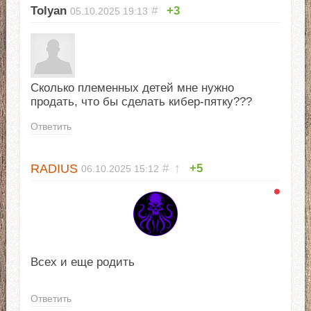
Tolyan
#
+3
05.10.2025
19:13
Сколько племенных детей мне нужно
продать, что бы сделать кибер-пятку???
Ответить
RADIUS
#
↑
+5
06.10.2025
15:12
Всех и еще родить
Ответить