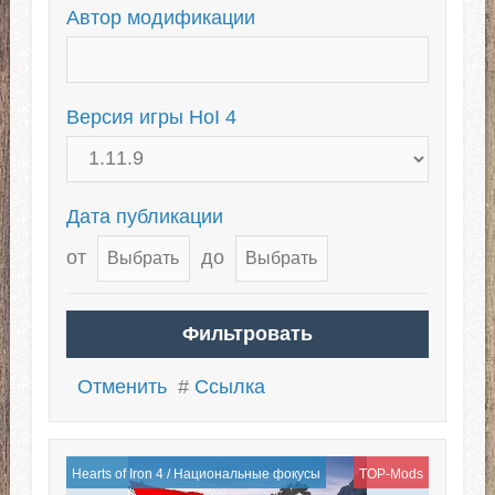
Автор модификации
Версия игры HoI 4
Дата публикации
от
до
Отменить
#
Ссылка
Hearts of Iron 4
/
Национальные фокусы
TOP-Mods