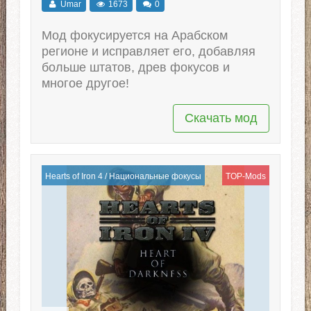
Umar
1673
0
Мод фокусируется на Арабском
регионе и исправляет его, добавляя
больше штатов, древ фокусов и
многое другое!
Скачать мод
Hearts of Iron 4
/
Национальные фокусы
TOP-Mods