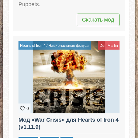
Puppets.
Скачать мод
Hearts of Iron 4
/
Национальные фокусы
Den Martin
0
Мод «War Crisis» для Hearts of Iron 4
(v1.11.9)