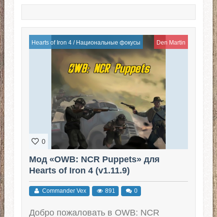
Hearts of Iron 4
/
Национальные фокусы
Den Martin
0
Мод «OWB: NCR Puppets» для
Hearts of Iron 4 (v1.11.9)
Commander Vex
891
0
Добро пожаловать в OWB: NCR