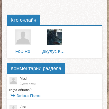
Кто онлайн
FoDiRo
Дьулус Катанов
Комментарии раздела
Vlad
1 день назад
когда обнова?
Donbass Flames
Лис