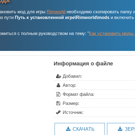
ОДА
тановить мод для игры
Rimworld
необходимо скопировать папку 
по пути
Путь к установленной игре\Rimworld\mods
и включить
миться с полным руководством на тему: "
Как установить моды
Информация о файле
Добавил:
Автор:
Формат файла:
Размер:
Источник:
СКАЧАТЬ
ЗЕР