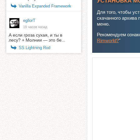
УСТАНОВКА М
Vanilla Expanded Framework
Для того, чтобы ус
скачанного архива 
egllorТ
меню.
19 часов назад
Рекомендуем ознако
А если гроза сухая, и ты в
лесу? + Молнии — это бе...
Rimworld?
"
SS Lightning Rod