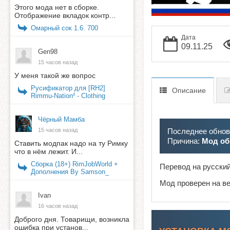
Этого мода нет в сборке.
Отображение вкладок контр...
Омарный сок 1.6. 700
Дата
09.11.25
Gen98
15 часов назад
У меня такой же вопрос
Русификатор для [RH2]
Описание
Rimmu-Nation² - Clothing
Чёрный Мамба
Последнее обновл
15 часов назад
Причина:
Мод об
Ставить модпак надо на ту Римку
что в нём лежит. И...
Сборка (18+) RimJobWorld +
Перевод на русски
Дополнения By Samson_
Мод проверен на в
Ivan
16 часов назад
Доброго дня. Товарищи, возникла
ошибка при установ...