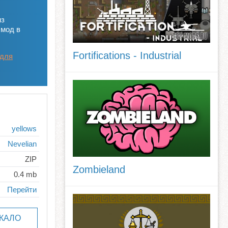
из
 мод в
Fortifications - Industrial
 для
yellows
Nevelian
ZIP
Zombieland
0.4 mb
Перейти
КАЛО