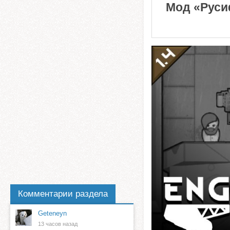
Мод «Русиф
Комментарии раздела
Geteneyn
13 часов назад