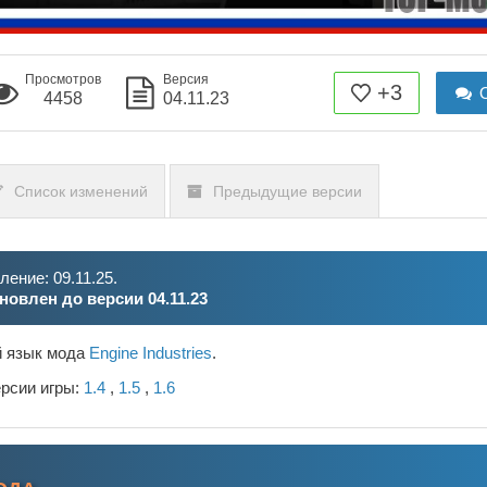
Просмотров
Версия
+3
О
4458
04.11.23
Список изменений
Предыдущие версии
ение: 09.11.25.
новлен до версии 04.11.23
й язык мода
Engine Industries
.
ерсии игры:
1.4
,
1.5
,
1.6