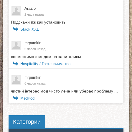
AraZlo
2 часа назад
Подскажи пж как установить
Stack XXL
mrpumkin
6 часов назад
совместимо з модом на капиталисм
Hospitality / Гостеприимство
mrpumkin
6 часов назад
чистий інтерес мод чисто лече или уберає проблему ...
MedPod
Категории