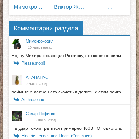
Мимокрокодил
Виктор Жилин
. .
Комментарии раздела
Мимокрокодил
10 минут назад
Не, ну Милира гопающая Раткинку, это конечно сильн...
Please,stop!!
АНАНАНАС
2 часа назад
поймите я должен ето скачать я должен с етим поигр...
Anthrosonae
Седар Пофигист
2 часа назад
На удар током тратится примерно 400Вт. От одного а...
Electric Fences and Floors (Continued)