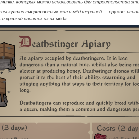
ичинки, которых можно использовать для строительства эти
ены кувшин смертоносных жал и мёд шершней — оружие, испо
и крепкий напиток из их мёда.