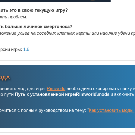
вить это в свою текущую игру?
ыть проблем.
ть больше личинок смертоноса?
ожение ульев на соседних клетках карты или наличие удачи п
ерсии игры:
1.6
ОДА
тановить мод для игры
Rimworld
необходимо скопировать папку 
по пути
Путь к установленной игре\Rimworld\mods
и включить
миться с полным руководством на тему: "
Как установить моды