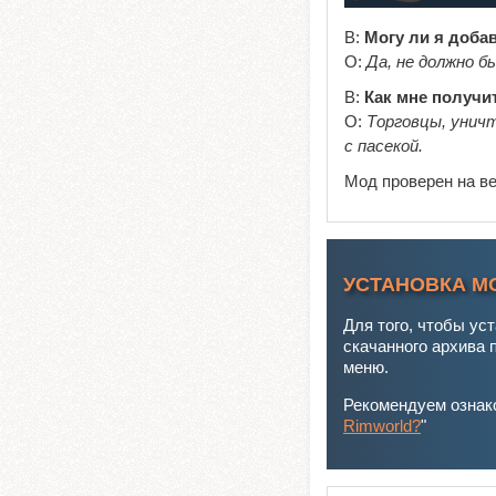
В:
Могу ли я доба
О:
Да, не должно б
В:
Как мне получи
О:
Торговцы, уничт
с пасекой.
Мод проверен на в
УСТАНОВКА М
Для того, чтобы ус
скачанного архива 
меню.
Рекомендуем ознако
Rimworld?
"