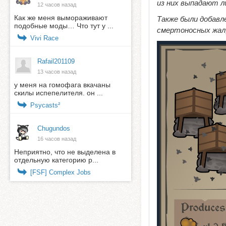
из них выпадают л
12 часов назад
Как же меня вымораживают
Также были добавл
подобные моды… Что тут у ...
смертоносных жал, 
Vivi Race
Rafail201109
13 часов назад
у меня на гомофага вкачаны
скилы испепелителя. он ...
Psycasts²
Chugundos
16 часов назад
Неприятно, что не выделена в
отдельную категорию р...
[FSF] Complex Jobs