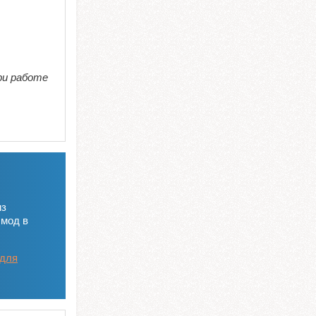
ри работе
из
 мод в
 для