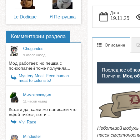
Дата
Le Dodique
Я Петрушка
19.11.25
Комментарии раздела
Описание
Chugundos
9 часов назад
Мод работает, но пешка с
психопатией тоже получила...
Последнее обновл
Причина:
Мод об
Mystery Meat: Feed human
meat to colonists!
Мимокрокодил
11 часов назад
Кстати да, сами же написали что
«фей-пчёл», вот и ...
Vivi Race
Небольшой модуль 
пасек смертоносны
Minduster