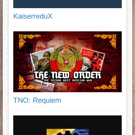
KaiserreduX
TNO: Requiem