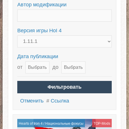
Автор модификации
Версия игры HoI 4
Дата публикации
от
до
Отменить
#
Ссылка
Hearts of Iron 4
/
Национальные фокусы
TOP-Mods