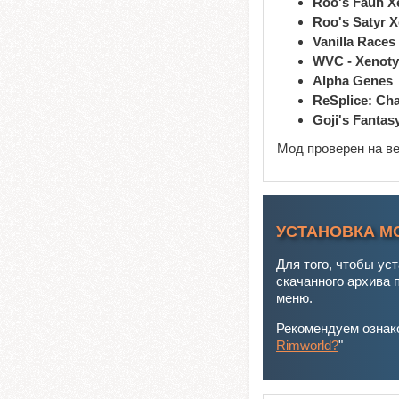
Roo's Faun X
Roo's Satyr 
Vanilla Races
WVC - Xenoty
Alpha Genes
ReSplice: Ch
Goji's Fantas
Мод проверен на в
УСТАНОВКА М
Для того, чтобы ус
скачанного архива 
меню.
Рекомендуем ознако
Rimworld?
"