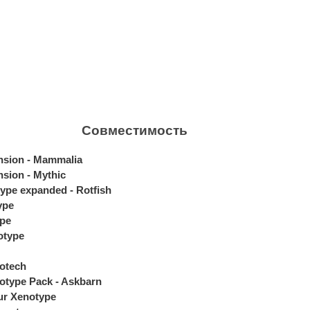
Совместимость
nsion - Mammalia
sion - Mythic
ype expanded - Rotfish
ype
ype
otype
iotech
otype Pack - Askbarn
ur Xenotype