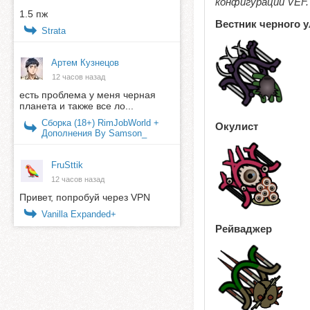
конфигурации VEF.
1.5 пж
Вестник черного 
Strata
Артем Кузнецов
12 часов назад
есть проблема у меня черная
планета и также все ло...
Сборка (18+) RimJobWorld +
Окулист
Дополнения By Samson_
FruSttik
12 часов назад
Привет, попробуй через VPN
Vanilla Expanded+
Рейваджер