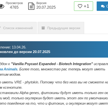
Просмотров
Версия
+1
О
4765
20.07.2025
Список изменений
Предыдущие версии
ение: 13.04.26.
новлен до версии 20.07.2025
ддон к
"Vanilla Psycast Expanded - Biotech Integration"
исправл
ha Animals
. Более того, множество рас теперь могут иметь
этим модом.
ю иметь VRE - phytokin. Потому что без него вы не сможете н
ом ксенотипе.
 установили Alpha genes, фитокины будут иметь только ген о
и мод, только окуляркин будет иметь этот ген по умолчанию
то поведение на то, что и фитокин, и окуляркин могут имет