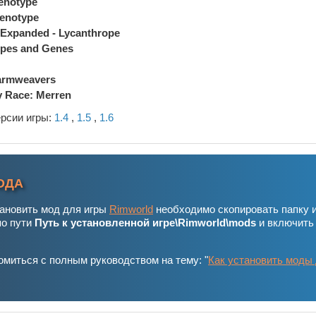
enotype
Xenotype
 Expanded - Lycanthrope
pes and Genes
armweavers
y Race: Merren
ерсии игры:
1.4
,
1.5
,
1.6
ОДА
тановить мод для игры
Rimworld
необходимо скопировать папку 
по пути
Путь к установленной игре\Rimworld\mods
и включить
миться с полным руководством на тему: "
Как установить моды