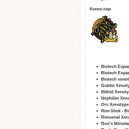
Ксено-сир
Biotech Expa
Biotech Expan
Biotech xenot
Goblin Xenot
Illithid Xenot
Nephilim Xen
Orc Xenotype
Rim-Shek - B
Rimsenal Xen
Roo's Minota