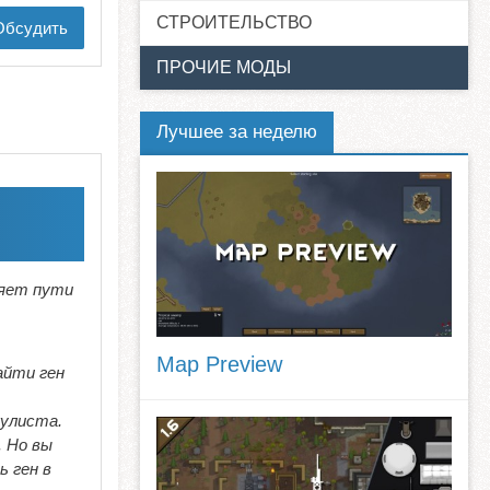
СТРОИТЕЛЬСТВО
бсудить
ПРОЧИЕ МОДЫ
Лучшее за неделю
яет пути
Map Preview
айти ген
кулиста.
. Но вы
ь ген в