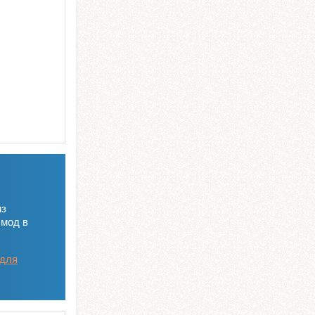
из
 мод в
 для