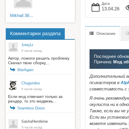
Дата
13.04.26
Mikhail 38RUS
Комментарии раздела
Описание
1neq1z
9 часов назад
Последнее обновл
Автор, помоги решить проблему.
Причина:
Мод об
Скачал твою сборку,...
WarAgain
Дополнительный а
псикастеров в
Alp
Chugundos
совместимость с 
9 часов назад
Если мод отвечает только за
Я очень рекоменду
рендер, то это медвежь...
окулиста ни в одн
Seamless Doors
Также, если вы не
Если вы установил
SashaHerobrine
можете изменить э
9 часов назад