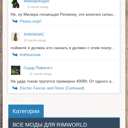
Мимокрокодил
8 часов назад
Не, ну Милира гопающая Раткинку, это конечно сильн...
Please,stop!!
АНАНАНАС
10 часов назад
поймите я должен ето скачать я должен с етим поигр...
Anthrosonae
Седар Пофигист
11 часов назад
На удар током тратится примерно 400Вт. От одного а...
Electric Fences and Floors (Continued)
Категории
ВСЕ МОДЫ ДЛЯ RIMWORLD