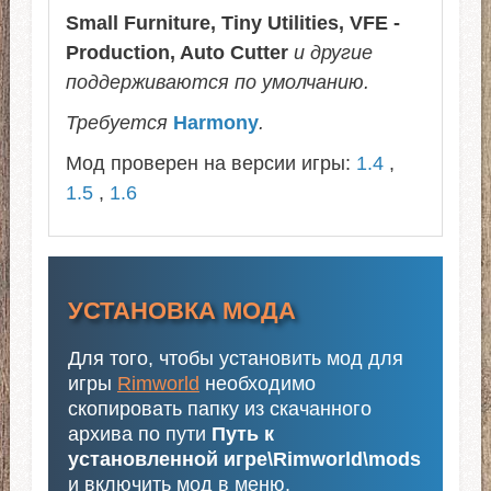
Small Furniture, Tiny Utilities, VFE -
Production, Auto Cutter
и другие
поддерживаются по умолчанию.
Требуется
Harmony
.
Мод проверен на версии игры:
1.4
,
1.5
,
1.6
УСТАНОВКА МОДА
Для того, чтобы установить мод для
игры
Rimworld
необходимо
скопировать папку из скачанного
архива по пути
Путь к
установленной игре\Rimworld\mods
и включить мод в меню.