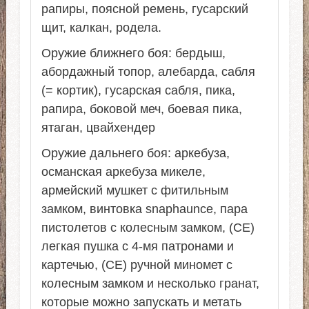
рапиры, поясной ремень, гусарский
щит, калкан, родела.
Оружие ближнего боя: бердыш,
абордажный топор, алебарда, сабля
(= кортик), гусарская сабля, пика,
рапира, боковой меч, боевая пика,
ятаган, цвайхендер
Оружие дальнего боя: аркебуза,
османская аркебуза микеле,
армейский мушкет с фитильным
замком, винтовка snaphaunce, пара
пистолетов с колесным замком, (CE)
легкая пушка с 4-мя патронами и
картечью, (CE) ручной миномет с
колесным замком и несколько гранат,
которые можно запускать и метать