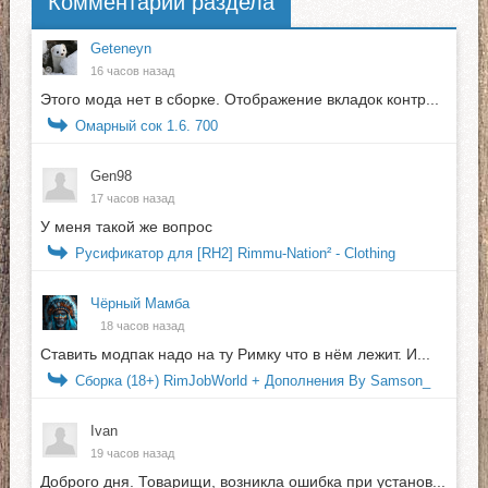
Комментарии раздела
Geteneyn
16 часов назад
Этого мода нет в сборке. Отображение вкладок контр...
Омарный сок 1.6. 700
Gen98
17 часов назад
У меня такой же вопрос
Русификатор для [RH2] Rimmu-Nation² - Clothing
Чёрный Мамба
18 часов назад
Ставить модпак надо на ту Римку что в нём лежит. И...
Сборка (18+) RimJobWorld + Дополнения By Samson_
Ivan
19 часов назад
Доброго дня. Товарищи, возникла ошибка при установ...