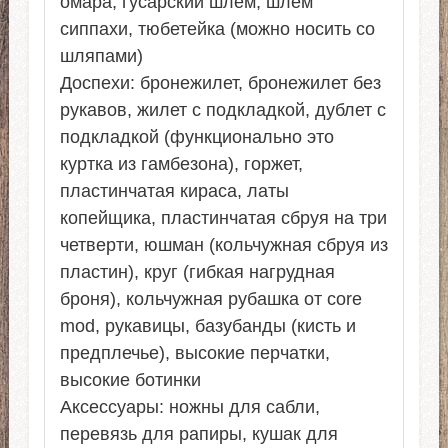
омара, гусарский шлем, шлем
сиппахи, тюбетейка (можно носить со
шляпами)
Доспехи: бронежилет, бронежилет без
рукавов, жилет с подкладкой, дублет с
подкладкой (функционально это
куртка из гамбезона), горжет,
пластинчатая кираса, латы
копейщика, пластинчатая сбруя на три
четверти, юшман (кольчужная сбруя из
пластин), круг (гибкая нагрудная
броня), кольчужная рубашка от core
mod, рукавицы, базубанды (кисть и
предплечье), высокие перчатки,
высокие ботинки
Аксессуары: ножны для сабли,
перевязь для рапиры, кушак для