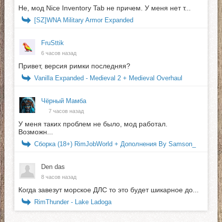
Не, мод Nice Inventory Tab не причем. У меня нет т...
[SZ]WNA Military Armor Expanded
FruSttik
6 часов назад
Привет, версия римки последняя?
Vanilla Expanded - Medieval 2 + Medieval Overhaul
Чёрный Мамба
7 часов назад
У меня таких проблем не было, мод работал.
Возможн...
Сборка (18+) RimJobWorld + Дополнения By Samson_
Den das
8 часов назад
Когда завезут морское ДЛС то это будет шикарное до...
RimThunder - Lake Ladoga