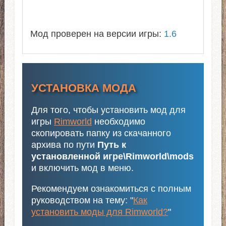
Мод проверен на версии игры:
1.6
УСТАНОВКА МОДА
Для того, чтобы установить мод для
игры
Rimworld
необходимо
скопировать папку из скачанного
архива по пути
Путь к
установленной игре\Rimworld\mods
и включить мод в меню.
Рекомендуем ознакомиться с полным
руководством на тему: "
Как
установить моды для Rimworld?
"