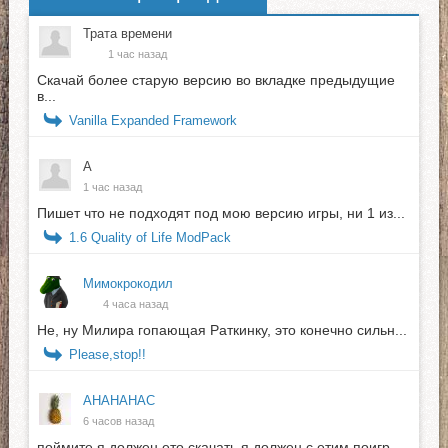
Трата времени
1 час назад
Скачай более старую версию во вкладке предыдущие
в...
Vanilla Expanded Framework
А
1 час назад
Пишет что не подходят под мою версию игры, ни 1 из...
1.6 Quality of Life ModPack
Мимокрокодил
4 часа назад
Не, ну Милира гопающая Раткинку, это конечно сильн...
Please,stop!!
АНАНАНАС
6 часов назад
поймите я должен ето скачать я должен с етим поигр...