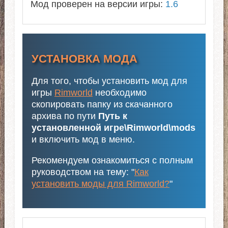
Мод проверен на версии игры:
1.6
УСТАНОВКА МОДА
Для того, чтобы установить мод для
игры
Rimworld
необходимо
скопировать папку из скачанного
архива по пути
Путь к
установленной игре\Rimworld\mods
и включить мод в меню.
Рекомендуем ознакомиться с полным
руководством на тему: "
Как
установить моды для Rimworld?
"