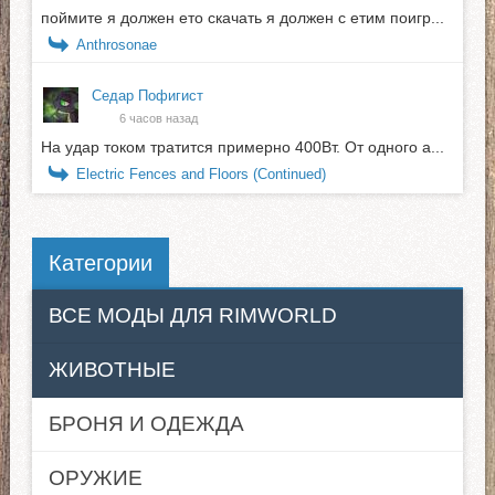
поймите я должен ето скачать я должен с етим поигр...
Anthrosonae
Седар Пофигист
6 часов назад
На удар током тратится примерно 400Вт. От одного а...
Electric Fences and Floors (Continued)
Категории
ВСЕ МОДЫ ДЛЯ RIMWORLD
ЖИВОТНЫЕ
БРОНЯ И ОДЕЖДА
ОРУЖИЕ