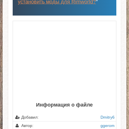
установить моды для Rimworld?
"
Информация о файле
Добавил:
Dmitry6
Автор:
ggerom