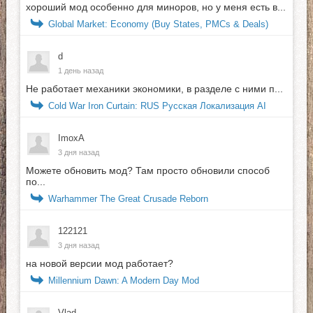
хороший мод особенно для миноров, но у меня есть в...
Global Market: Economy (Buy States, PMCs & Deals)
d
1 день назад
Не работает механики экономики, в разделе с ними п...
Cold War Iron Curtain: RUS Русская Локализация AI
ImoxA
3 дня назад
Можете обновить мод? Там просто обновили способ
по...
Warhammer The Great Crusade Reborn
122121
3 дня назад
на новой версии мод работает?
Millennium Dawn: A Modern Day Mod
Vlad