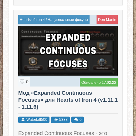
Hearts of Iron 4
/
Национальные фокусы
Den Martin
0
Обновлено 17.02.22
Мод «Expanded Continuous
Focuses» для Hearts of Iron 4 (v1.11.1
- 1.11.6)
Waterfall500
5333
0
Expanded Continuous Focuses - это