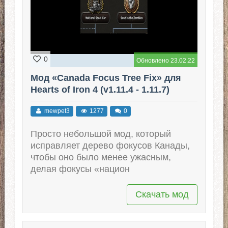
0
Обновлено 23.02.22
Мод «Canada Focus Tree Fix» для
Hearts of Iron 4 (v1.11.4 - 1.11.7)
mewpet3
1277
0
Просто небольшой мод, который
исправляет дерево фокусов Канады,
чтобы оно было менее ужасным,
делая фокусы «национ
Скачать мод