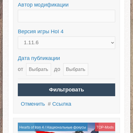
Автор модификации
Версия игры HoI 4
Дата публикации
от
до
Отменить
#
Ссылка
Hearts of Iron 4
/
Национальные фокусы
TOP-Mods