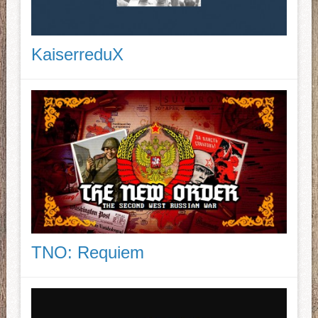
KaiserreduX
TNO: Requiem