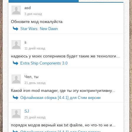
asd
3 дня назад
Обновите мод пожалуйста
Star Wars: New Dawn
s
11 дней назад
надеюсь у моих соперников будет такие же технологи...
Extra Ship Components 3.0
Чел, ты
21 день назад
Какой iron mod manager, где ты эту контринтуитивну...
Офлайновая сборка [4.4.1] для Стим версии
SJ
25 дней назад
порядок модов верный как txt файле, но что-то не и...