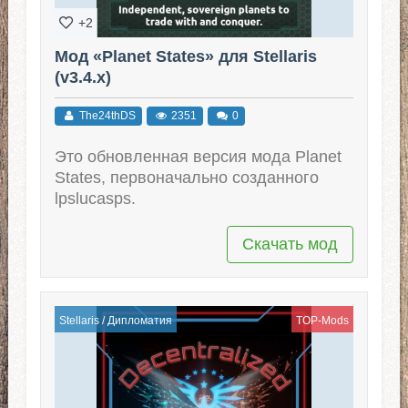
+2
Мод «Planet States» для Stellaris
(v3.4.x)
The24thDS
2351
0
Это обновленная версия мода Planet
States, первоначально созданного
lpslucasps.
Скачать мод
Stellaris
/
Дипломатия
TOP-Mods