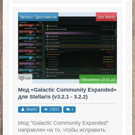
Stellaris
/
Дипломатия
Den Martin
+7
Обновлено 18.01.22
Мод «Galactic Community Expanded»
для Stellaris (v3.2.1 - 3.2.2)
Mial42
13931
1
Мод "Galactic Community Expanded"
направлен на то, чтобы исправить