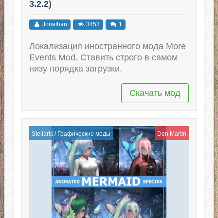
3.2.2)
Jonathan
3453
1
Локализация иностранного мода More
Events Mod. Ставить строго в самом
низу порядка загрузки.
Скачать мод
Stellaris
/
Графические моды
Den Martin