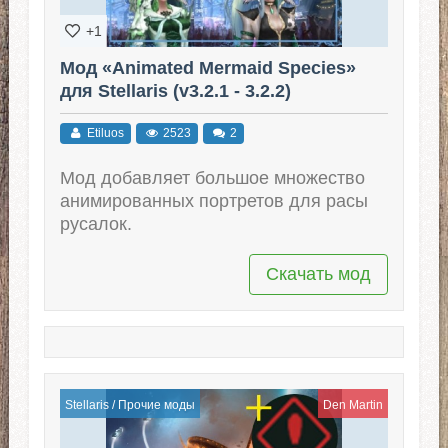
+1
Мод «Animated Mermaid Species»
для Stellaris (v3.2.1 - 3.2.2)
Etiluos
2523
2
Мод добавляет большое множество
анимированных портретов для расы
русалок.
Скачать мод
Stellaris
/
Прочие моды
Den Martin