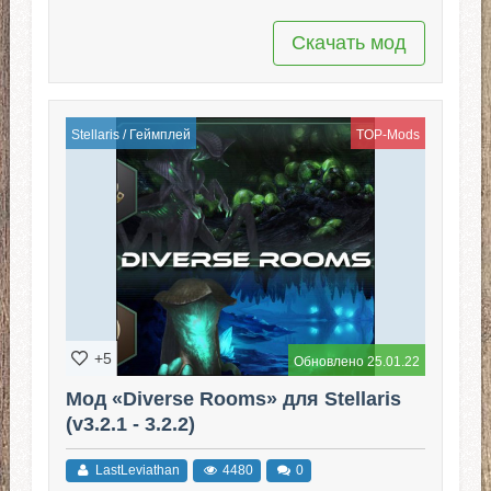
Скачать мод
Stellaris
/
Геймплей
TOP-Mods
+5
Обновлено 25.01.22
Мод «Diverse Rooms» для Stellaris
(v3.2.1 - 3.2.2)
LastLeviathan
4480
0