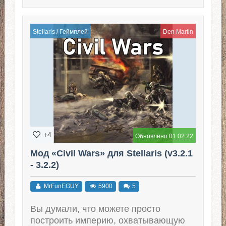
Stellaris
/
Геймплей
Den Martin
+4
Обновлено 01.02.22
Мод «Civil Wars» для Stellaris (v3.2.1
- 3.2.2)
MrFunEGUY
5900
5
Вы думали, что можете просто
построить империю, охватывающую