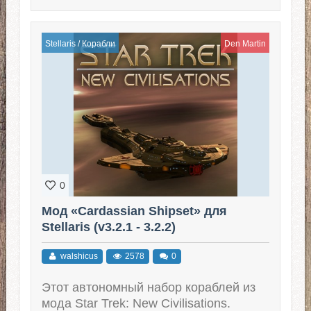
Stellaris
/
Корабли
Den Martin
0
Мод «Cardassian Shipset» для
Stellaris (v3.2.1 - 3.2.2)
walshicus
2578
0
Этот автономный набор кораблей из
мода Star Trek: New Civilisations.