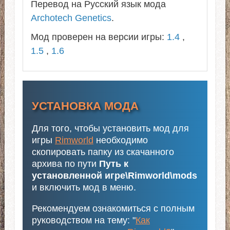
Перевод на Русский язык мода
Archotech Genetics
.
Мод проверен на версии игры:
1.4
,
1.5
,
1.6
УСТАНОВКА МОДА
Для того, чтобы установить мод для
игры
Rimworld
необходимо
скопировать папку из скачанного
архива по пути
Путь к
установленной игре\Rimworld\mods
и включить мод в меню.
Рекомендуем ознакомиться с полным
руководством на тему: "
Как