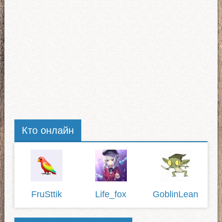
Кто онлайн
FruSttik
Life_fox
GoblinLean