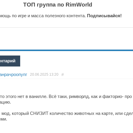
ТОП группа по RimWorld
мощь по игре и масса полезного контента.
Подписывайся!
ентарий
анрачроопупг
#
20.06.2025
13:20
то этого нет в ванилле. Всё таки, римворлд, как и факторио- про
ацию.
л мод, который СНИЗИТ количество животных на карте, или сде
ми.