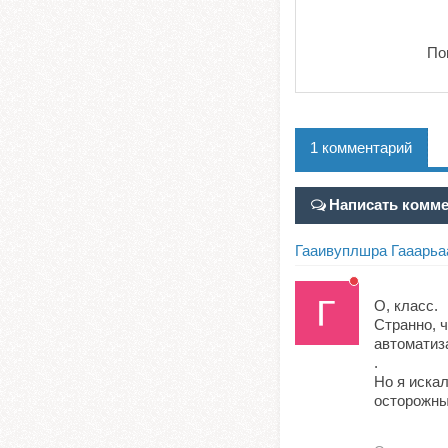
По
1 комментарий
Написать комм
Гааивуплшра Гааарьа
О, класс.
Странно, ч
автоматиз
.
Но я иска
осторожны