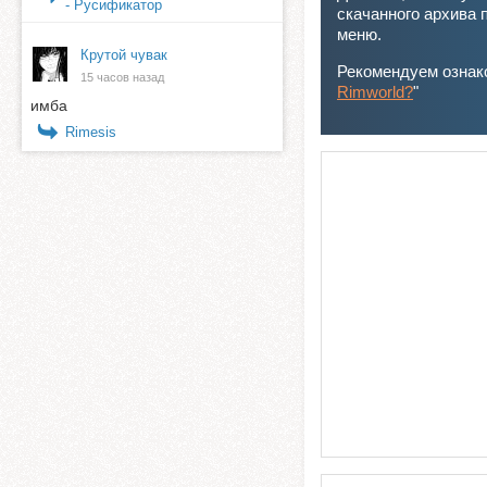
- Русификатор
скачанного архива 
меню.
Крутой чувак
Рекомендуем ознако
15 часов назад
Rimworld?
"
имба
Rimesis