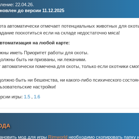
ение: 22.04.26.
новлен до версии 11.12.2025
ота автоматически отмечает потенциальных животных для охот
дание поохотиться если на складе недостаточно мяса!
автоматизация на любой карте:
жны иметь Приоритет работы для охоты.
должны быть ни призваны, ни лежачими.
 автоматически помечена для охоты, только если охотники смог
олжно быть ни бешенства, ни какого-либо психического состоян
ьзовательские настройки!
ерсии игры:
1.5
,
1.6
ОДА
тановить мод для игры
Rimworld
необходимо скопировать папку 