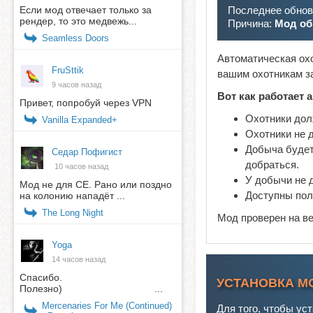
Последнее обновл
Если мод отвечает только за
рендер, то это медвежь...
Причина:
Мод об
Seamless Doors
Автоматическая ох
FruSttik
вашим охотникам за
9 часов назад
Вот как работает 
Привет, попробуй через VPN
Охотники дол
Vanilla Expanded+
Охотники не 
Добыча будет
Седар Пофигист
добраться.
10 часов назад
У добычи не д
Мод не для СЕ. Рано или поздно
Доступны пол
на колонию нападёт ...
The Long Night
Мод проверен на в
Yoga
14 часов назад
Спасибо.
УСТАНОВКА М
Полезно) ...
Mercenaries For Me (Continued)
Для того, чтобы ус