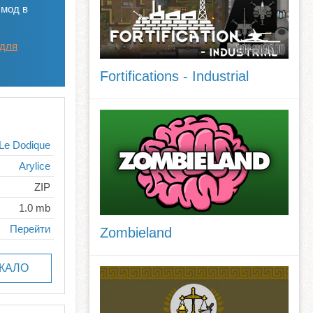
 мод в
 для
Fortifications - Industrial
Le Dodique
Arylice
ZIP
1.0 mb
Перейти
Zombieland
КАЛО