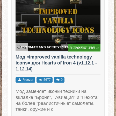
+2
Обновлено 04.09.23
Мод «Improved vanilla technology
icons» для Hearts of Iron 4 (v1.12.1 -
1.12.14)
Freezer
5677
0
Мод заменяет иконки техники на
вкладке "Броня", "Авиация" и "Пехота"
на более "реалистичные" самолеты,
танки, оружие и с