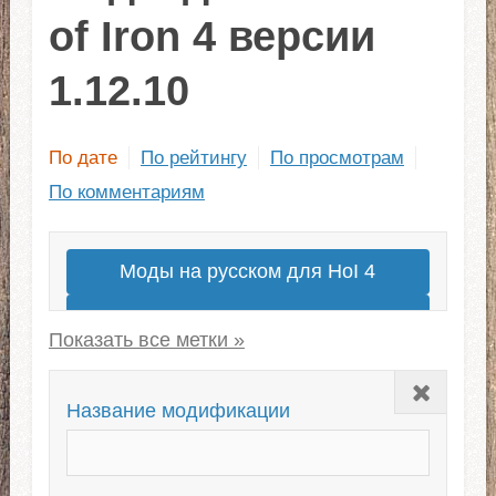
of Iron 4 версии
1.12.10
По дате
По рейтингу
По просмотрам
По комментариям
Моды на русском для HoI 4
Моды на современность
Millennium Dawn
Закрыть
Сабмоды для OWB
Kaiserreich
Название модификации
Сабмоды для Kaiserreich