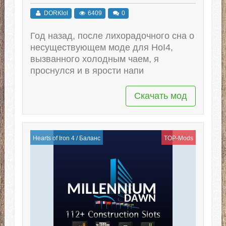
DORKlol
6409
0
Год назад, после лихорадочного сна о
несуществующем моде для HoI4,
вызванного холодным чаем, я
проснулся и в ярости напи
Скачать мод
Hearts of Iron 4
/
Баланс
TOP-Mods