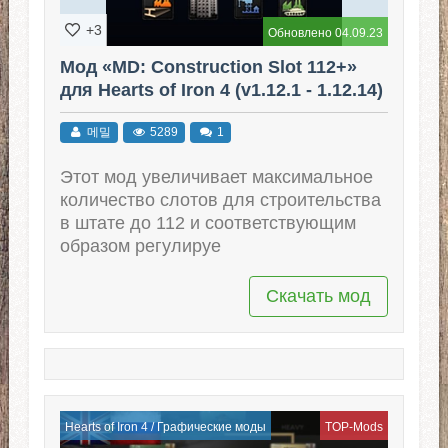
+3
Обновлено 04.09.23
Мод «MD: Construction Slot 112+»
для Hearts of Iron 4 (v1.12.1 - 1.12.14)
메밀
5289
1
Этот мод увеличивает максимальное
количество слотов для строительства
в штате до 112 и соответствующим
образом регулируе
Скачать мод
Hearts of Iron 4
/
Графические моды
TOP-Mods