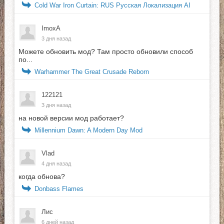
Cold War Iron Curtain: RUS Русская Локализация AI
ImoxA
3 дня назад
Можете обновить мод? Там просто обновили способ
по...
Warhammer The Great Crusade Reborn
122121
3 дня назад
на новой версии мод работает?
Millennium Dawn: A Modern Day Mod
Vlad
4 дня назад
когда обнова?
Donbass Flames
Лис
6 дней назад