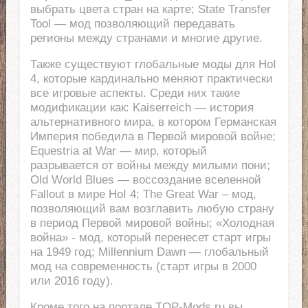
выбрать цвета стран на карте; State Transfer
Tool — мод позволяющий передавать
регионы между странами и многие другие.
Также существуют глобальные моды для HoI
4, которые кардинально меняют практически
все игровые аспекты. Среди них такие
модификации как: Kaiserreich — история
альтернативного мира, в котором Германская
Империя победила в Первой мировой войне;
Equestria at War — мир, который
разрывается от войны между милыми пони;
Old World Blues — воссоздание вселенной
Fallout в мире HoI 4; The Great War – мод,
позволяющий вам возглавить любую страну
в период Первой мировой войны; «Холодная
война» - мод, который перенесет старт игры
на 1949 год; Millennium Dawn — глобальный
мод на современность (старт игры в 2000
или 2016 году).
Кроме того на портале TOP-Mods.ru вы