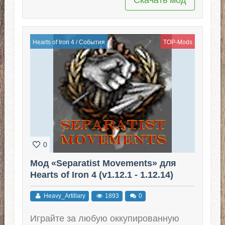
Hearts of Iron 4
/
События
TOP-Mods
0
Мод «Separatist Movements» для
Hearts of Iron 4 (v1.12.1 - 1.12.14)
Heavy_Artillary
1893
0
Играйте за любую оккупированную