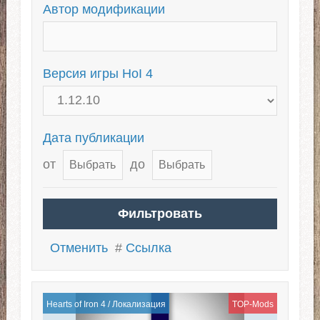
The Road to 56
The Great War
Автор модификации
Чит-моды для HoI 4
Холодная война
Версия игры HoI 4
Дата публикации
от
до
Отменить
#
Ссылка
Hearts of Iron 4
/
Локализация
TOP-Mods