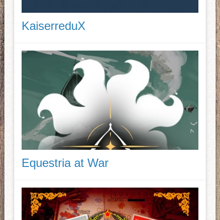
KaiserreduX
Equestria at War