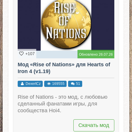
+107
Обновлено 26.07.26
Мод «Rise of Nations» для Hearts of
Iron 4 (v1.19)
DexertCz
169555
51
Rise of Nations - это мод, с любовью
сделанный фанатами игры, для
сообщества Hoi4.
Скачать мод