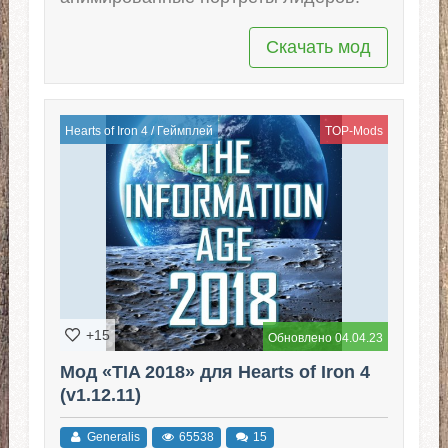
Скачать мод
Hearts of Iron 4
/
Геймплей
TOP-Mods
+15
Обновлено 04.04.23
Мод «TIA 2018» для Hearts of Iron 4
(v1.12.11)
Generalis
65538
15