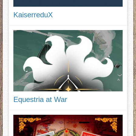
KaiserreduX
Equestria at War