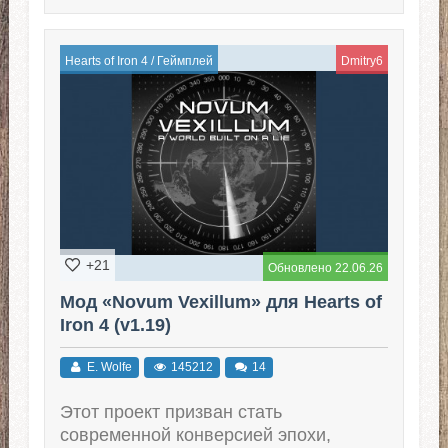
Hearts of Iron 4
/
Геймплей
Dmitry6
+21
Обновлено 22.06.26
Мод «Novum Vexillum» для Hearts of
Iron 4 (v1.19)
E. Wolfe
145212
14
Этот проект призван стать
современной конверсией эпохи,