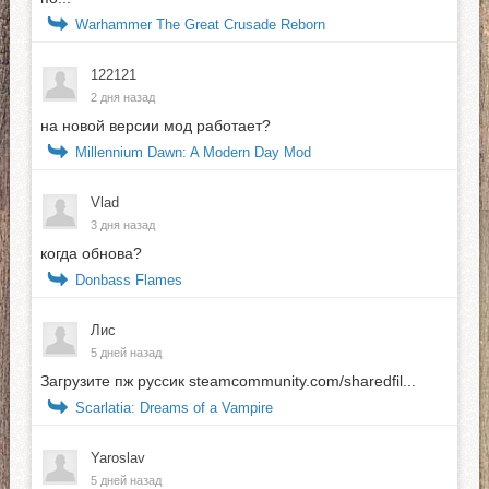
Warhammer The Great Crusade Reborn
122121
2 дня назад
на новой версии мод работает?
Millennium Dawn: A Modern Day Mod
Vlad
3 дня назад
когда обнова?
Donbass Flames
Лис
5 дней назад
Загрузите пж руссик steamcommunity.com/sharedfil...
Scarlatia: Dreams of a Vampire
Yaroslav
5 дней назад