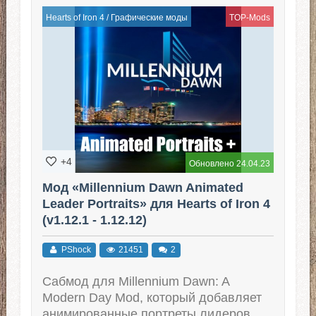
Hearts of Iron 4
/
Графические моды
TOP-Mods
+4
Обновлено 24.04.23
Мод «Millennium Dawn Animated
Leader Portraits» для Hearts of Iron 4
(v1.12.1 - 1.12.12)
PShock
21451
2
Сабмод для Millennium Dawn: A
Modern Day Mod, который добавляет
анимированные портреты лидеров.