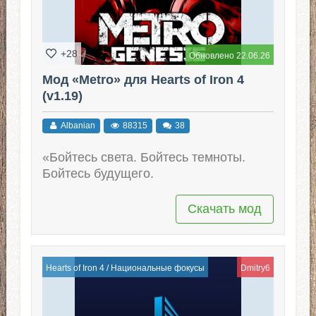
+28
Обновлено 22.06.26
Мод «Metro» для Hearts of Iron 4
(v1.19)
Albanian
88315
38
«Бойтесь света. Бойтесь темноты.
Бойтесь будущего.
Скачать мод
Hearts of Iron 4
/
Национальные фокусы
Dmitry6