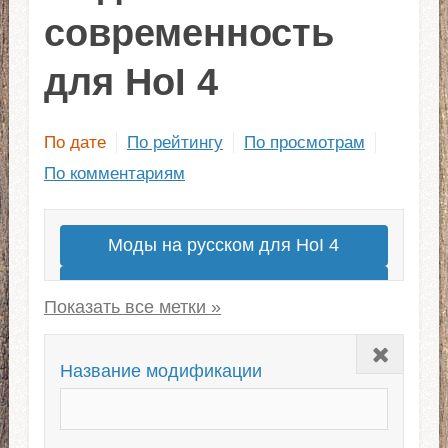
современность
для HoI 4
По дате
По рейтингу
По просмотрам
По комментариям
Моды на русском для HoI 4
Моды на современность
Millennium Dawn
Закрыть
Сабмоды для OWB
Kaiserreich
Название модификации
Сабмоды для Kaiserreich