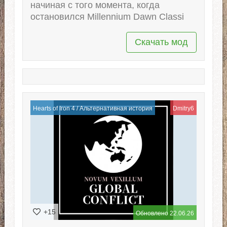
начиная с того момента, когда
остановился Millennium Dawn Classi
Скачать мод
Hearts of Iron 4
/
Альтернативная история
Dmitry6
+15
Обновлено 22.06.26