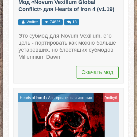
Мод «Novum Vexillum Global
Conflict» для Hearts of Iron 4 (v1.19)
Wolfxe
74825
18
Это субмод для Novum Vexillum, его
цель - портировать как можно больше
устаревших, но блестящих субмодов
Millennium Dawn
Скачать мод
Hearts of Iron 4
/
Альтернативная история
Dmitry6