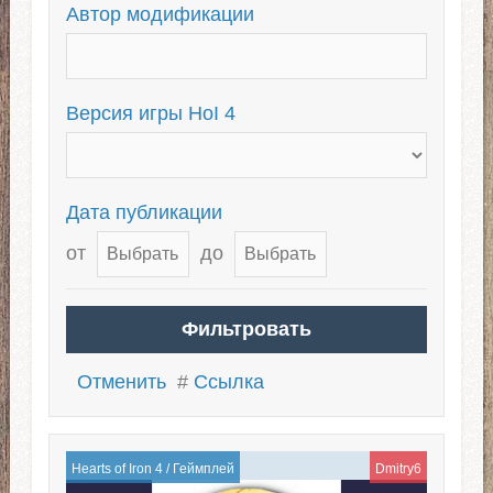
The Road to 56
The Great War
Автор модификации
Чит-моды для HoI 4
Холодная война
Версия игры HoI 4
Дата публикации
от
до
Отменить
#
Ссылка
Hearts of Iron 4
/
Геймплей
Dmitry6