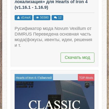
локализация» для Hearts of Iron 4
(v1.16.1 - 1.16.9)
d1maX
50380
12
Русификатор мода Novum Vexillum от
DIMRUS Переведена основная часть
мода(фокусы, ивенты, идеи, решения
и т.
Скачать мод
Hearts of Iron 4
/
Геймплей
TOP-Mods