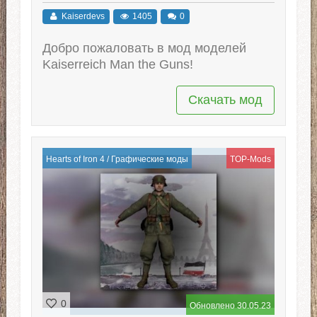
Kaiserdevs
1405
0
Добро пожаловать в мод моделей
Kaiserreich Man the Guns!
Скачать мод
Hearts of Iron 4
/
Графические моды
TOP-Mods
0
Обновлено 30.05.23