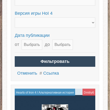
Холодная война
Версия игры HoI 4
Дата публикации
от
до
Отменить
#
Ссылка
Hearts of Iron 4
/
Альтернативная история
Dmitry6