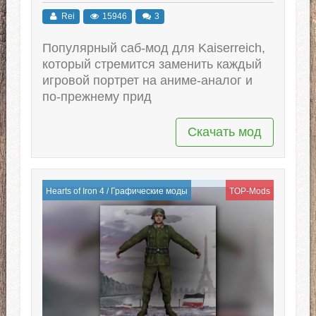
Rei
15946
3
Популярный саб-мод для Kaiserreich,
который стремится заменить каждый
игровой портрет на аниме-аналог и
по-прежнему прид
Скачать мод
Hearts of Iron 4
/
Графические моды
TOP-Mods