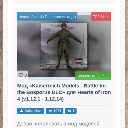
Hearts of Iron 4
/
Графические моды
TOP-Mods
0
Обновлено 30.05.23
Мод «Kaiserreich Models - Battle for
the Bosporus DLC» для Hearts of Iron
4 (v1.12.1 - 1.12.14)
Kaiserdevs
1971
1
Добро пожаловать в мод моделей