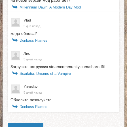
на новой версии мод работает?
Millennium Dawn: A Modern Day Mod
Vlad
3 дня назад
когда обнова?
Donbass Flames
Лис
5 дней назад
Загрузите пж руссик steamcommunity.com/sharedfil...
Scarlatia: Dreams of a Vampire
Yaroslav
5 дней назад
Обновите пожалуйста
Donbass Flames