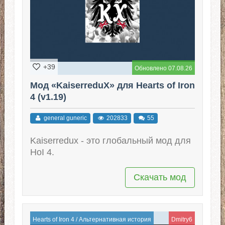
+39
Обновлено 07.08.26
Мод «KaiserreduX» для Hearts of Iron
4 (v1.19)
general guneric
202833
55
Kaiserredux - это глобальный мод для
HoI 4.
Скачать мод
Hearts of Iron 4
/
Альтернативная история
Dmitry6