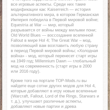
все игровые аспекты. Среди них такие
модификации как: Kaiserreich — история
альтернативного мира, в котором Германская
Империя победила в Первой мировой войне;
Equestria at War — мир, который
разрывается от войны между милыми пони;
Old World Blues — воссоздание вселенной
Fallout в мире HoI 4; The Great War – мод,
позволяющий вам возглавить любую страну
в период Первой мировой войны; «Холодная
война» - мод, который перенесет старт игры
на 1949 год; Millennium Dawn — глобальный
мод на современность (старт игры в 2000
или 2016 году).
Кроме того на портале TOP-Mods.ru вы
найдете еще сотни других модов для HoI 4,
которые добавляют в игру новые вселенные
(Warcraft, Fallout, Lord of the Rings, Starwars и
т. д.), улучшают различные аспекты,
добавляют новые партии и древа