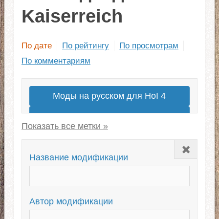
Kaiserreich
По дате
По рейтингу
По просмотрам
По комментариям
Моды на русском для HoI 4
Моды на современность
Millennium Dawn
Закрыть
Сабмоды для OWB
Kaiserreich
Название модификации
Сабмоды для Kaiserreich
The Road to 56
The Great War
Автор модификации
Чит-моды для HoI 4