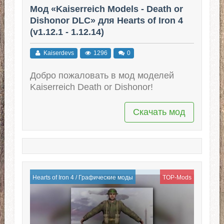
Мод «Kaiserreich Models - Death or
Dishonor DLC» для Hearts of Iron 4
(v1.12.1 - 1.12.14)
Kaiserdevs
1296
0
Добро пожаловать в мод моделей
Kaiserreich Death or Dishonor!
Скачать мод
Hearts of Iron 4
/
Графические моды
TOP-Mods