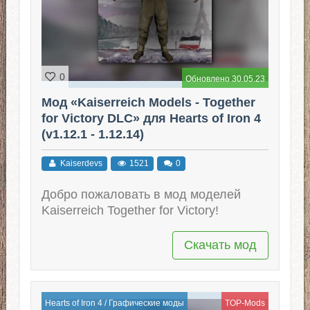
0
Обновлено 30.05.23
Мод «Kaiserreich Models - Together
for Victory DLC» для Hearts of Iron 4
(v1.12.1 - 1.12.14)
Kaiserdevs
1521
0
Добро пожаловать в мод моделей
Kaiserreich Together for Victory!
Скачать мод
Hearts of Iron 4
/
Графические моды
TOP-Mods