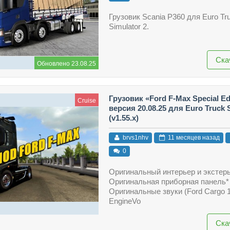
Грузовик Scania P360 для Euro Tr
Simulator 2.
Ска
Обновлено 23.08.25
Грузовик «Ford F-Max Special Ed
Cruise
версия 20.08.25 для Euro Truck 
(v1.55.x)
brvs1nhv
11 месяцев назад
0
Оригинальный интерьер и экстер
Оригинальная приборная панель*
Оригинальные звуки (Ford Cargo 
EngineVo
Ска