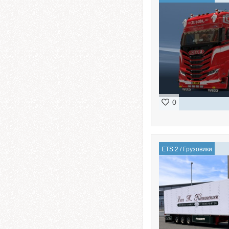
0
ETS 2
/
Грузовики