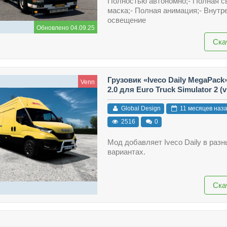
Полностью автономно;- Полная с
маска;- Полная анимация;- Внутр
освещение
Обновлено 04.09.25
Ска
Грузовик «Iveco Daily MegaPack
Venn
2.0 для Euro Truck Simulator 2 (v
Global Design
11 месяцев наз
2516
0
Мод добавляет Iveco Daily в раз
вариантах.
Ска