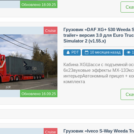
Обновлено 18.09.25
Ска
Грузовик «DAF XG+ 530 Weeda S
Cruise
trailer» версия 3.0 для Euro Truc
Simulator 2 (v1.55.x)
PDT
10 месяцев назад
1
Кабина XGШасси с подъемной о
6x2Звуковые эффекты MX-13Экс
интерьерАвтономный прицеп + ко
комплекта
Ска
Обновлено 16.09.25
Грузовик «Iveco S-Way Weeda Tr
Cruise