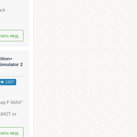
uck
чать мод
ition»
Simulator 2
1247
ьер F-MAX*
1842T от
чать мод