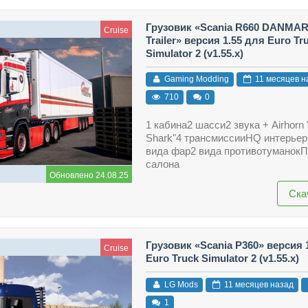
Грузовик «Scania R660 DANMAR
Cruise
Trailer» версия 1.55 для Euro Tr
Simulator 2 (v1.55.x)
Gaming Modding
11 месяцев н
710
0
1 кабина2 шасси2 звука + Airhorn
Shark"4 трансмиссииHQ интерье
вида фар2 вида противотуманокП
салона
Обновлено 24.08.25
Ска
Грузовик «Scania P360» версия 
Cruise
Euro Truck Simulator 2 (v1.55.x)
LG Mods
11 месяцев назад
1