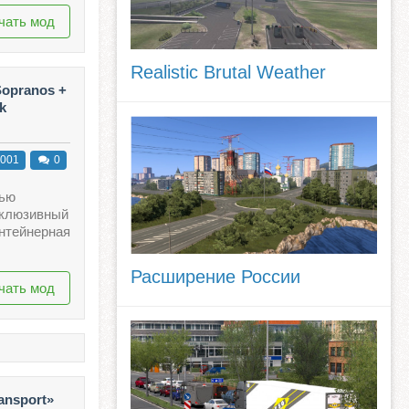
чать мод
Realistic Brutal Weather
opranos +
k
001
0
сью
клюзивный
нтейнерная
Расширение России
чать мод
ansport»