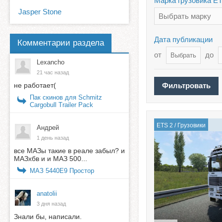
Марка грузовика Е
Jasper Stone
Выбрать марку
Дата публикации
Комментарии раздела
от
до
Lexancho
21 час назад
не работает(
Пак скинов для Schmitz
Cargobull Trailer Pack
ETS 2
/
Грузовики
Андрей
1 день назад
все МАЗы такие в реале забыл? и
МАЗхбв и и МАЗ 500...
МАЗ 5440E9 Простор
anatolii
3 дня назад
Знали бы, написали.