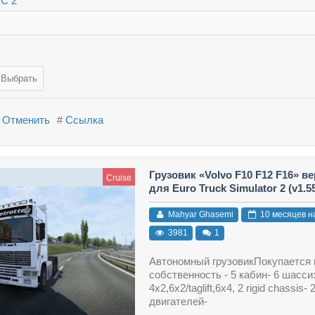
ТС 2
Отменить
#
Ссылка
Грузовик «Volvo F10 F12 F16» ве
Cruise
для Euro Truck Simulator 2 (v1.55.
Mahyar Ghasemi
10 месяцев н
3981
1
Автономный грузовикПокупается 
собственность - 5 кабин- 6 шасси
4x2,6x2/taglift,6x4, 2 rigid chassis- 
двигателей-