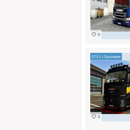
0
ETS 2
/
Грузовики
0