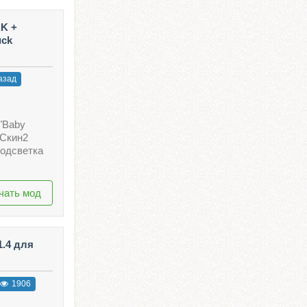
K +
uck
азад
 "Baby
рСкин2
одсветка
чать мод
1.4 для
1906