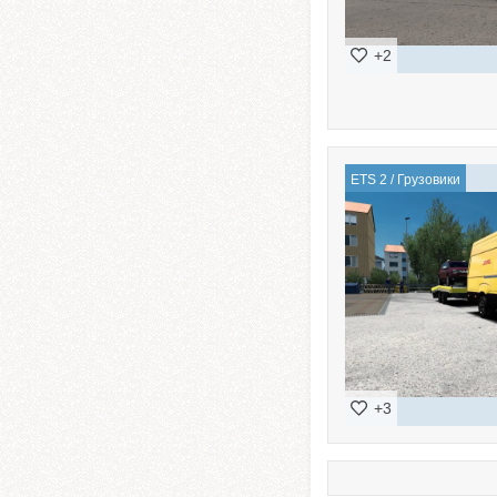
+2
ETS 2
/
Грузовики
+3