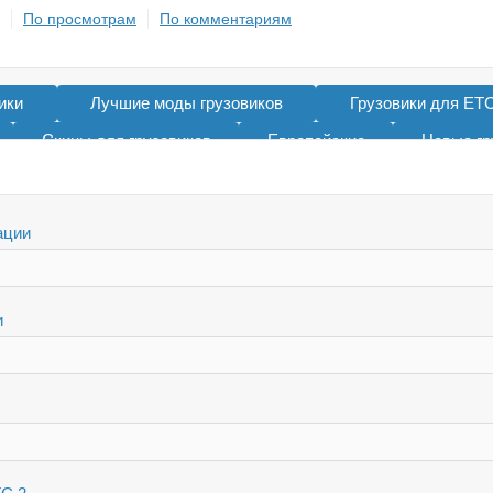
По просмотрам
По комментариям
ики
Лучшие моды грузовиков
Грузовики для ЕТС
Скины для грузовиков
Европейские
Новые гр
Тандемы для ETS 2
Тюнинг грузовиков
Для ЕТС
ации
и