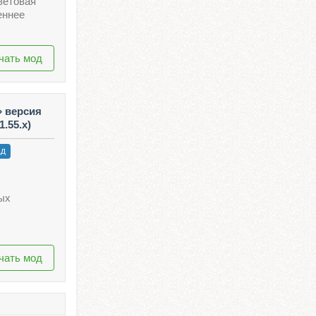
ветовая
еннее
чать мод
» версия
1.55.x)
ад
ных
чать мод