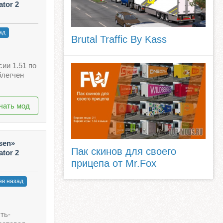
ator 2
ад
Brutal Traffic By Kass
ии 1.51 по
блегчен
чать мод
sen»
Пак скинов для своего
ator 2
прицепа от Mr.Fox
ев назад
ть-