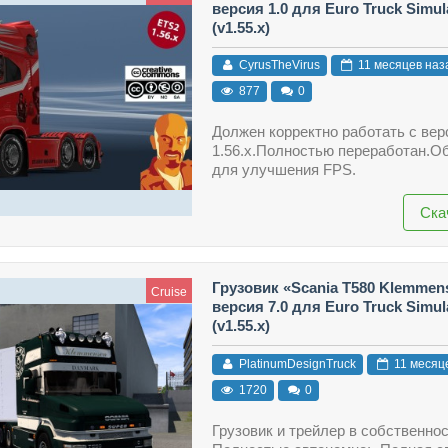
версия 1.0 для Euro Truck Simul
(v1.55.x)
CyrusTheVirus
11 месяцев наз
877
0
Должен корректно работать с верс
1.56.x.Полностью переработан.О
для улучшения FPS.
Ска
Грузовик «Scania T580 Klemmen
Cruise
версия 7.0 для Euro Truck Simul
(v1.55.x)
PlatinumDesignTruck
11 месяц
1720
0
Грузовик и трейлер в собственнос