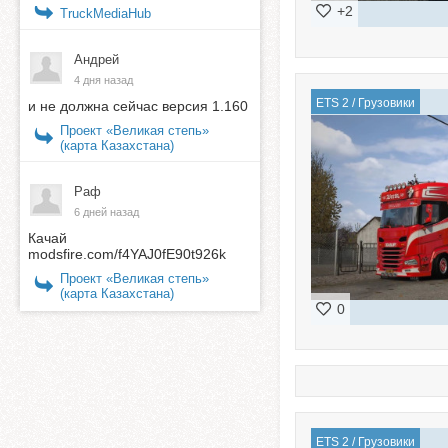
+2
TruckMediaHub
Андрей
4 дня назад
ETS 2
/
Грузовики
и не должна сейчас версия 1.160
Проект «Великая степь»
(карта Казахстана)
Раф
6 дней назад
Качай
modsfire.com/f4YAJ0fE90t926k
Проект «Великая степь»
(карта Казахстана)
0
ETS 2
/
Грузовики