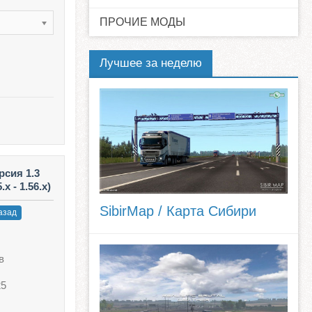
ПРОЧИЕ МОДЫ
Лучшее за неделю
рсия 1.3
x - 1.56.x)
SibirMap / Карта Сибири
азад
в
:
25