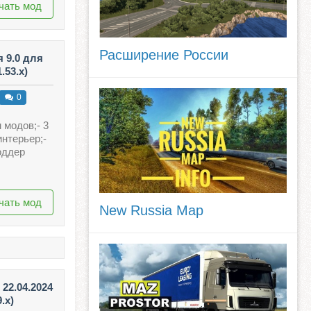
чать мод
Расширение России
я 9.0 для
.53.x)
0
 модов;- 3
интерьер;-
оддер
чать мод
New Russia Map
22.04.2024
.x)