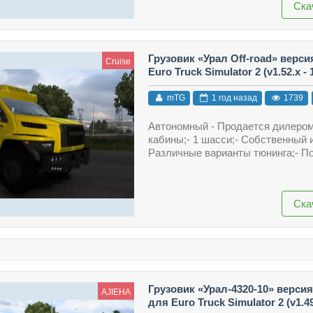
Ска
Грузовик «Урал Off-road» верси
Cruise
Euro Truck Simulator 2 (v1.52.x - 1
mTG
1 год назад
1739
Автономный - Продается дилером
кабины;- 1 шасси;- Собственный 
Различные варианты тюнинга;- П
Ска
Грузовик «Урал-4320-10» версия 
AJIEHA
для Euro Truck Simulator 2 (v1.49