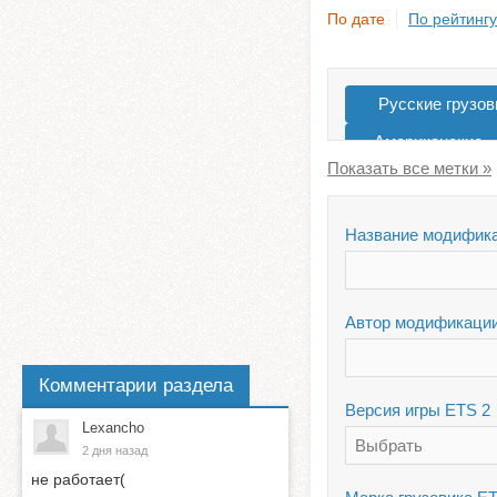
По дате
По рейтингу
Русские грузов
Американские
Для 1.39
Название модифик
Автор модификаци
Комментарии раздела
Версия игры ETS 2
Lexancho
Выбрать
2 дня назад
не работает(