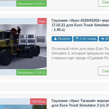
Ска
Обновлено 10.04.21
Грузовик «Урал-4320/43202» вер
Макс
17.02.21 для Euro Truck Simulator
- 1.40.x)
Ekualizer
5 лет назад
92
Отличный тягач для игры Euro Tr
Simulator 2, который прекрасно п
сложных карт вроде «Суровая Ро
Ска
Обновлено 17.02.21
Грузовик «Урал Таганай» версия
TOP-Mods
для Euro Truck Simulator 2 (v1.34