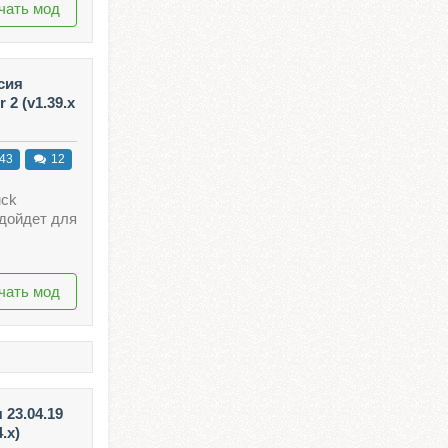
чать мод
сия
 2 (v1.39.x
43
12
uck
одойдет для
чать мод
 23.04.19
.x)