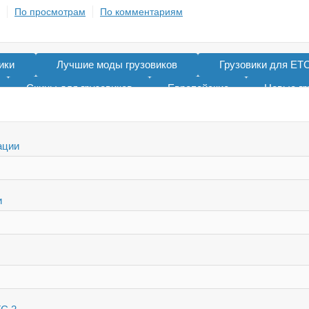
По просмотрам
По комментариям
ики
Лучшие моды грузовиков
Грузовики для ЕТС
Скины для грузовиков
Европейские
Новые гр
Тандемы для ETS 2
Тюнинг грузовиков
Для ЕТС
ации
и