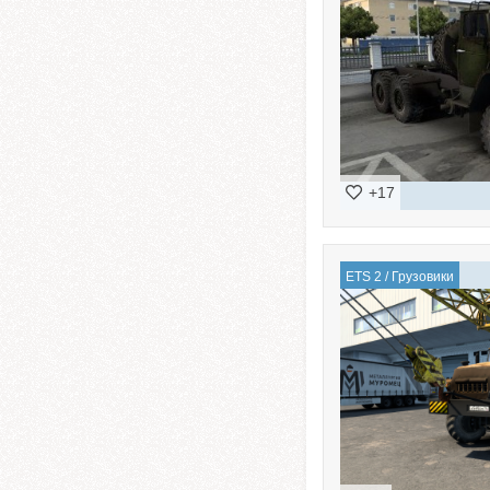
+17
ETS 2
/
Грузовики