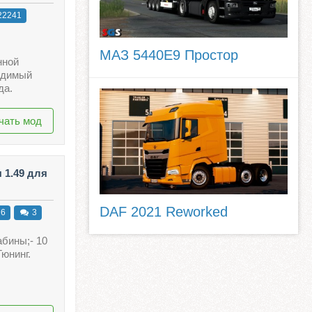
22241
МАЗ 5440E9 Простор
нной
одимый
да.
чать мод
 1.49 для
DAF 2021 Reworked
76
3
абины;- 10
Тюнинг.