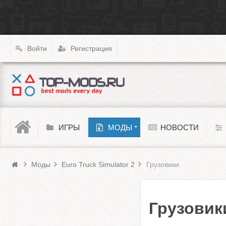
|
X4: Foundations
Transport Fever 2
XCOM: Chimera Squad
Войти
Регистрация
Cyberpunk 2077
Teardown
Melon Playground
ИГРЫ
МОДЫ
НОВОСТИ
Моды Euro Truck Simulator 2
Barotrauma
Моды
Euro Truck Simulator 2
Грузовики
Грузовик