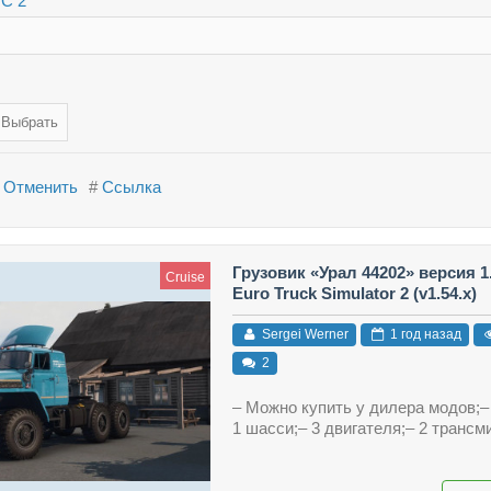
ТС 2
Отменить
#
Ссылка
Грузовик «Урал 44202» версия 1
Cruise
Euro Truck Simulator 2 (v1.54.x)
Sergei Werner
1 год назад
2
– Можно купить у дилера модов;–
1 шасси;– 3 двигателя;– 2 трансм