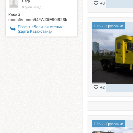
Раф
+3
8 дней назад
Качай
modsfire.com/f4YAJ0fE90t926k
ETS 2
/
Грузовики
Проект «Великая степь»
(карта Казахстана)
+2
ETS 2
/
Грузовики