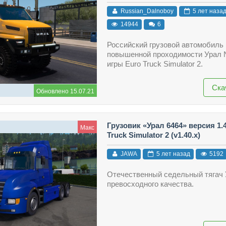
Russian_Dalnoboy
5 лет наза
14944
6
Российский грузовой автомобиль
повышенной проходимости Урал 
игры Euro Truck Simulator 2.
Ска
Обновлено 15.07.21
Грузовик «Урал 6464» версия 1.
Макс
Truck Simulator 2 (v1.40.x)
JAWA
5 лет назад
5192
Отечественный седельный тягач 
превосходного качества.