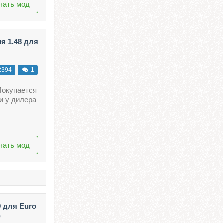
чать мод
я 1.48 для
2394
1
Покупается
и у дилера
чать мод
9 для Euro
)