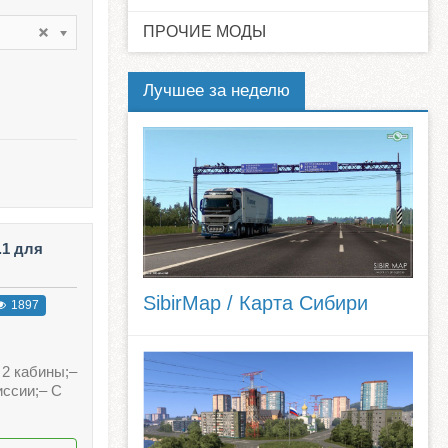
ПРОЧИЕ МОДЫ
Лучшее за неделю
.1 для
SibirMap / Карта Сибири
1897
 2 кабины;–
иссии;– С