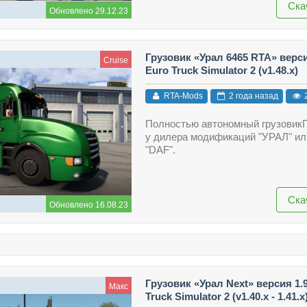
Ска
Обновлено 29.12.23
Грузовик «Урал 6465 RTA» верси
Cruise
Euro Truck Simulator 2 (v1.48.x)
RTA-Mods
2 года назад
Полностью автономный грузовик
у дилера модификаций "УРАЛ" ил
"DAF".
Ска
Обновлено 16.08.23
Грузовик «Урал Next» версия 1.
Макс
Truck Simulator 2 (v1.40.x - 1.41.x