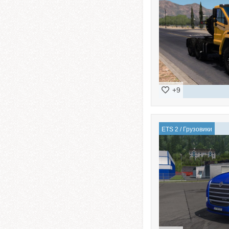
+9
ETS 2
/
Грузовики