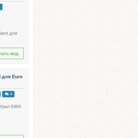
д
Next для
чать мод
4 для Euro
4
Урал 6464