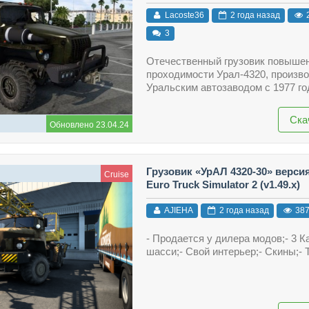
Lacoste36
2 года назад
3
Отечественный грузовик повыше
проходимости Урал-4320, произв
Уральским автозаводом с 1977 го
Ска
Обновлено 23.04.24
Грузовик «УрАЛ 4320-30» версия
Cruise
Euro Truck Simulator 2 (v1.49.x)
AJIEHA
2 года назад
38
- Продается у дилера модов;- 3 К
шасси;- Свой интерьер;- Скины;- 