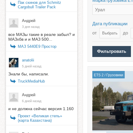
Марка грузовика Е
Пак скинов для Schmitz
Cargobull Trailer Pack
Урал
Андрей
Дата публикации
3 дня назад
от
до
все МАЗы такие в реале забыл? и
МАЗхбв и и МАЗ 500...
МАЗ 5440E9 Простор
anatolii
5 дней назад
Знали бы, написали.
ETS 2
/
Грузовики
TruckMediaHub
Андрей
6 дней назад
и не должна сейчас версия 1.160
Проект «Великая степь»
(карта Казахстана)