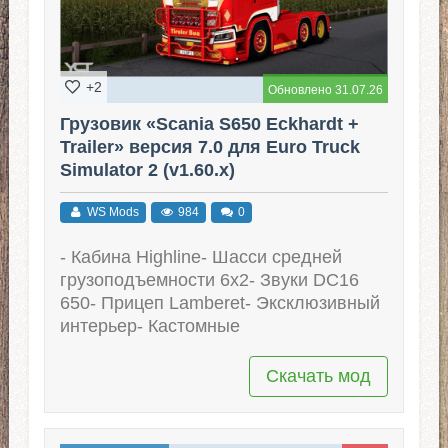
+2
Обновлено 31.07.26
Грузовик «Scania S650 Eckhardt +
Trailer» версия 7.0 для Euro Truck
Simulator 2 (v1.60.x)
WS Mods
984
0
- Кабина Highline- Шасси средней
грузоподъемности 6x2- Звуки DC16
650- Прицеп Lamberet- Эксклюзивный
интерьер- Кастомные
Скачать мод