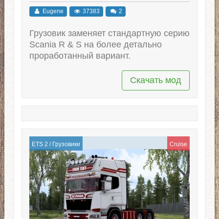
(v1.60.x)
Eugene
37383
2
Грузовик заменяет стандартную серию
Scania R & S на более детально
проработанный вариант.
Скачать мод
ETS 2
/
Грузовики
Cruise