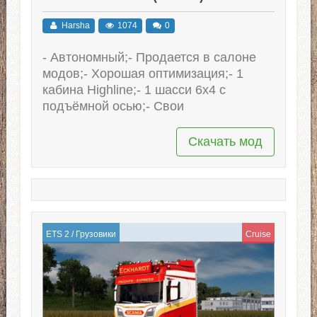
Harsha
1074
0
- Автономный;- Продается в салоне
модов;- Хорошая оптимизация;- 1
кабина Highline;- 1 шасси 6x4 с
подъёмной осью;- Свои
Скачать мод
ETS 2
/
Грузовики
Cruise