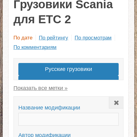
Грузовики Scania
для ЕТС 2
По дате
По рейтингу
По просмотрам
По комментариям
Русские грузовики
Лучшие моды грузовиков
Грузовики для ЕТС 2 1.43
Закрыть
Американские
Название модификации
Скины для грузовиков
Европейские
Новые грузовики
Автор модификации