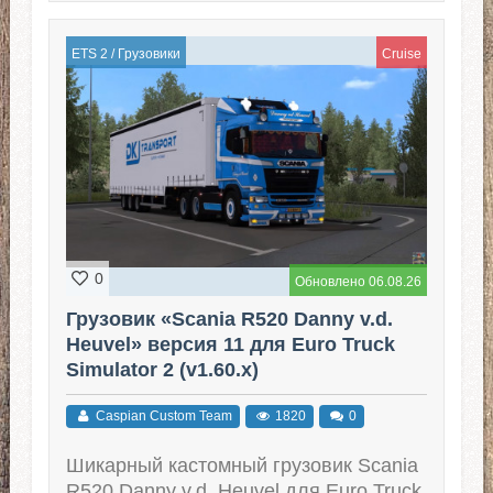
ETS 2
/
Грузовики
Cruise
0
Обновлено 06.08.26
Грузовик «Scania R520 Danny v.d.
Heuvel» версия 11 для Euro Truck
Simulator 2 (v1.60.x)
Caspian Custom Team
1820
0
Шикарный кастомный грузовик Scania
R520 Danny v.d. Heuvel для Euro Truck