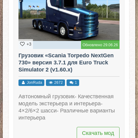
+3
Обновлено 29.06.26
Грузовик «Scania Torpedo NextGen
730» версия 3.7.1 для Euro Truck
Simulator 2 (v1.60.x)
JonRuda
2672
1
Автономный грузовик- Качественная
модель экстерьера и интерьера-
4×2/6×2 шасси- Различные варианты
интерьера
Скачать мод