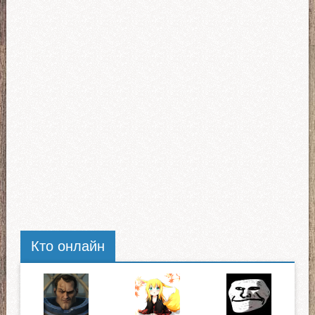
КрАЗ для ETS 2
IVECO
Peterbilt
Урал для ЕТС 2
Тягачи Scania
Freightliner
MAN
International
Mack
Кто онлайн