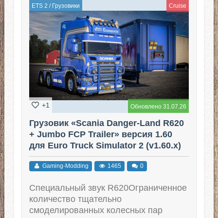
ETS 2
/
Грузовики
Cruise
+1
Обновлено 31.07.26
Грузовик «Scania Danger-Land R620
+ Jumbo FCP Trailer» версия 1.60
для Euro Truck Simulator 2 (v1.60.x)
Gaming-Modding
1465
0
Специальный звук R620Ограниченное
количество тщательно
смоделированных колесных пар