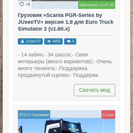
+5
Обновлено 13.07.26
Грузовик «Scania PGR-Series by
JUseeTV» версия 1.9 для Euro Truck
Simulator 2 (v1.60.x)
JUseeTV
4966
0
- 14 кабин;- 34 шасси;- Свои
интерьеры (много вариантов);- Очень
много тюнинга;- Поддержка
продвинутой сцепки;- Поддержк
Скачать мод
ETS 2
/
Грузовики
Cruise