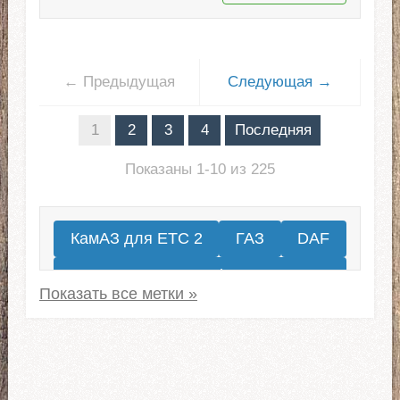
← Предыдущая
Следующая →
1
2
3
4
Последняя
Показаны 1-10 из 225
КамАЗ для ЕТС 2
ГАЗ
DAF
Renault
Грузовики МАЗ для ЕТС 2
Автомобили ЗИЛ
Kenworth
Mercedes-Benz
Volvo