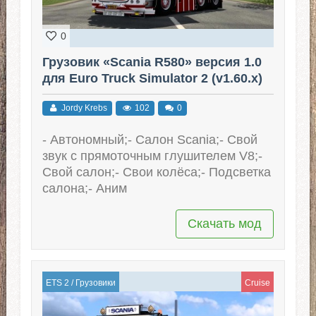
0
Грузовик «Scania R580» версия 1.0
для Euro Truck Simulator 2 (v1.60.x)
Jordy Krebs
102
0
- Автономный;- Салон Scania;- Свой
звук с прямоточным глушителем V8;-
Свой салон;- Свои колёса;- Подсветка
салона;- Аним
Скачать мод
ETS 2
/
Грузовики
Cruise