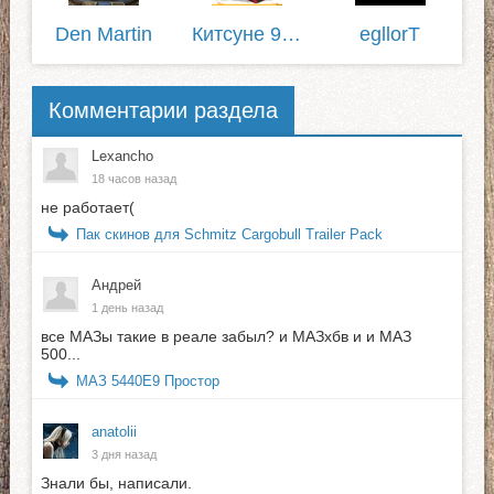
Den Martin
Китсуне 975
egllorТ
Комментарии раздела
Lexancho
18 часов назад
не работает(
Пак скинов для Schmitz Cargobull Trailer Pack
Андрей
1 день назад
все МАЗы такие в реале забыл? и МАЗхбв и и МАЗ
500...
МАЗ 5440E9 Простор
anatolii
3 дня назад
Знали бы, написали.