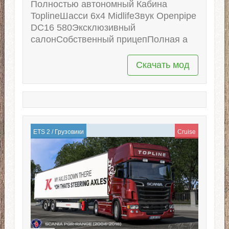
Полностью автономный Кабина
ToplineШасси 6x4 MidlifeЗвук Openpipe
DC16 580Эксклюзивный
салонСобственный прицепПолная а
Скачать мод
ETS 2
/
Грузовики
Cruise