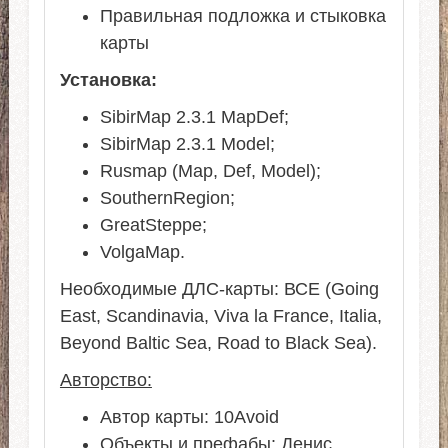
Правильная подложка и стыковка
карты
Установка:
SibirMap 2.3.1 MapDef;
SibirMap 2.3.1 Model;
Rusmap (Map, Def, Model);
SouthernRegion;
GreatSteppe;
VolgaMap.
Необходимые ДЛС-карты: ВСЕ (Going
East, Scandinavia, Viva la France, Italia,
Beyond Baltic Sea, Road to Black Sea).
Авторство:
Автор карты: 10Avoid
Объекты и префабы: Денис