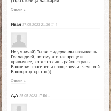
(Уфа столица Башкирии
Ответить
Иван
#
↑
27.05.2023
21:36
Не умничай) Ты же Нидерланды называешь
Голландией, потому что так проще и
привычнее, хотя это лишь район страны…
Башкирия красивее и проще звучит чем твой
Башкорторторстан ))
Ответить
А,А
#
25.05.2023
17:56