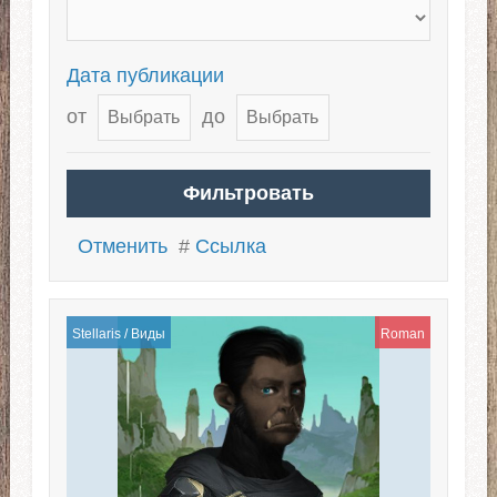
Дата публикации
от
до
Отменить
#
Ссылка
Stellaris
/
Виды
Roman