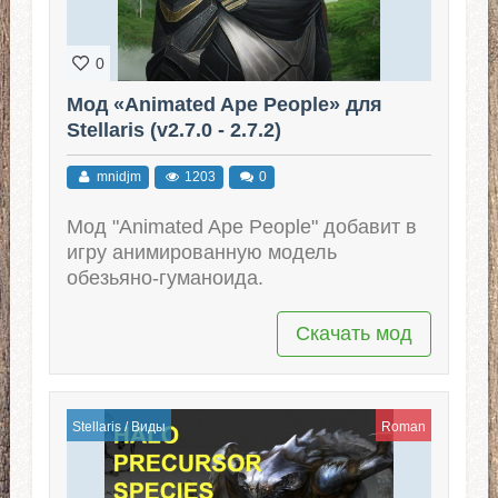
0
Мод «Animated Ape People» для
Stellaris (v2.7.0 - 2.7.2)
mnidjm
1203
0
Мод "Animated Ape People" добавит в
игру анимированную модель
обезьяно-гуманоида.
Скачать мод
Stellaris
/
Виды
Roman