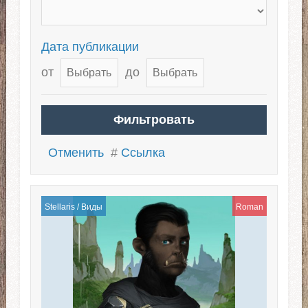
Дата публикации
от
до
Отменить
#
Ссылка
Stellaris
/
Виды
Roman