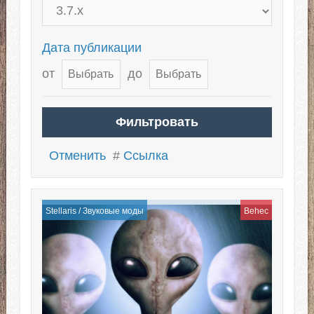
Дата публикации
от
до
Отменить
#
Ссылка
Stellaris
/
Звуковые моды
Behec