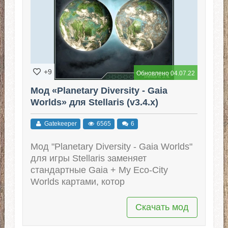
+9
Обновлено 04.07.22
Мод «Planetary Diversity - Gaia
Worlds» для Stellaris (v3.4.x)
Gatekeeper
6565
6
Мод "Planetary Diversity - Gaia Worlds"
для игры Stellaris заменяет
стандартные Gaia + My Eco-City
Worlds картами, котор
Скачать мод