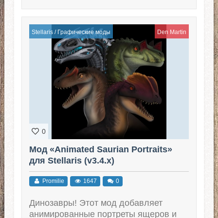
Stellaris
/
Графические моды
Den Martin
0
Мод «Animated Saurian Portraits»
для Stellaris (v3.4.x)
Promilie
1647
0
Динозавры! Этот мод добавляет
анимированные портреты ящеров и