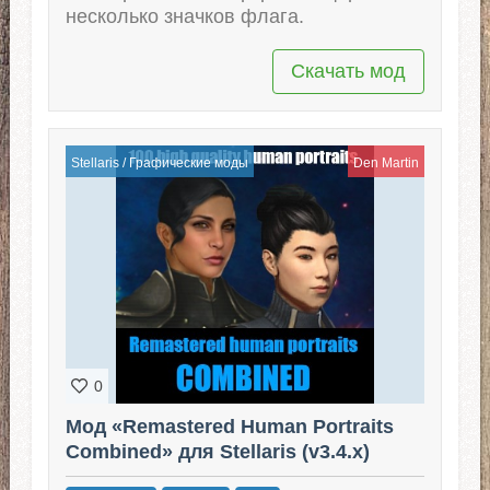
несколько значков флага.
Скачать мод
Stellaris
/
Графические моды
Den Martin
0
Мод «Remastered Human Portraits
Combined» для Stellaris (v3.4.x)