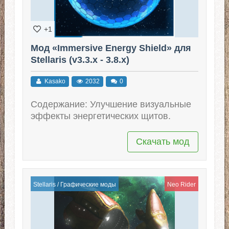
+1
Мод «Immersive Energy Shield» для
Stellaris (v3.3.x - 3.8.x)
Kasako
2032
0
Содержание: Улучшение визуальные
эффекты энергетических щитов.
Скачать мод
Stellaris
/
Графические моды
Neo Rider