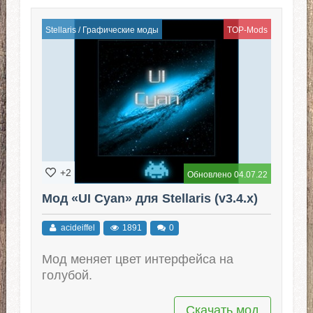
Stellaris
/
Графические моды
TOP-Mods
+2
Обновлено 04.07.22
Мод «UI Cyan» для Stellaris (v3.4.x)
acideiffel
1891
0
Мод меняет цвет интерфейса на
голубой.
Скачать мод