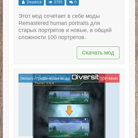
Deadrick
3705
0
Этот мод сочетает в себе моды
Remastered human portraits для
старых портретов и новые, в общей
сложности 100 портретов.
Скачать мод
Stellaris
/
Графические моды
TOP-Mods