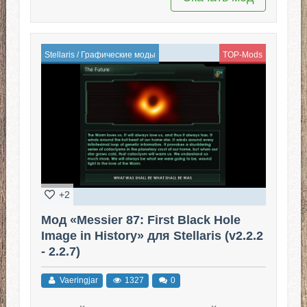
Stellaris
/
Графические моды
TOP-Mods
+2
Мод «Messier 87: First Black Hole
Image in History» для Stellaris (v2.2.2
- 2.2.7)
Vaeringjar
1327
0