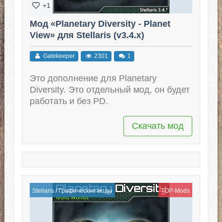
+1
Мод «Planetary Diversity - Planet
View» для Stellaris (v3.4.x)
Gatekeeper
2301
1
Это дополнение для Planetary
Diversity. Это отдельный мод, он будет
работать и без PD.
Скачать мод
Stellaris
/
Графические моды
TOP-Mods