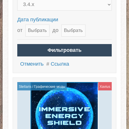
Дата публикации
от
до
Отменить
#
Ссылка
Stellaris
/
Графические моды
Xavius