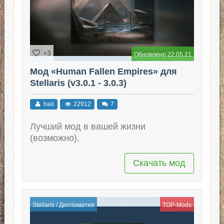
+3
Обновлено 22.05.21
Мод «Human Fallen Empires» для
Stellaris (v3.0.1 - 3.0.3)
had
22912
7
Лучший мод в вашей жизни
(возможно).
Скачать мод
Stellaris
/
Дипломатия
TOP-Mods