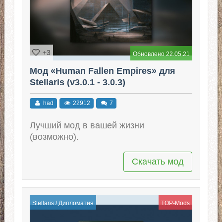
+3
Обновлено 22.05.21
Мод «Human Fallen Empires» для
Stellaris (v3.0.1 - 3.0.3)
had
22912
7
Лучший мод в вашей жизни
(возможно).
Скачать мод
Stellaris
/
Дипломатия
TOP-Mods