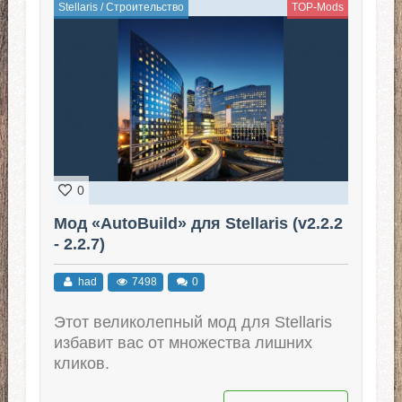
Stellaris
/
Строительство
TOP-Mods
0
Мод «AutoBuild» для Stellaris (v2.2.2
- 2.2.7)
had
7498
0
Этот великолепный мод для Stellaris
избавит вас от множества лишних
кликов.