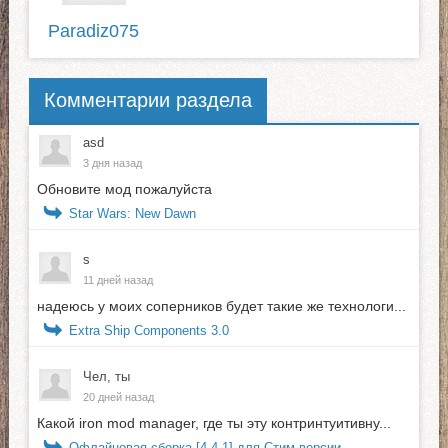
Paradiz075
Комментарии раздела
asd
3 дня назад
Обновите мод пожалуйста
Star Wars: New Dawn
s
11 дней назад
надеюсь у моих соперников будет такие же технологи...
Extra Ship Components 3.0
Чел, ты
20 дней назад
Какой iron mod manager, где ты эту контринтуитивну...
Офлайновая сборка [4.4.1] для Стим версии