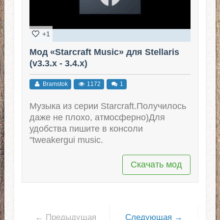
+1
Мод «Starcraft Music» для Stellaris
(v3.3.x - 3.4.x)
Bramstok
1172
1
Музыка из серии Starcraft.Получилось
даже не плохо, атмосферно)Для
удобства пишите в консоли
"tweakergui music.
Скачать мод
← Предыдущая
Следующая →