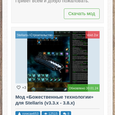
Привет всем и добро пожаловать.
Скачать мод
Stellaris
/
Строительство
Void Zor
+3
Обновлено 30.01.24
Мод «Божественные технологии»
для Stellaris (v3.3.x - 3.8.x)
гогисан653
12515
8