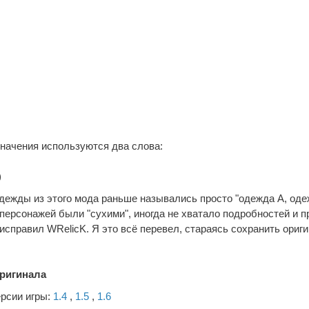
значения используются два слова:
)
дежды из этого мода раньше назывались просто "одежда А, оде
персонажей были "сухими", иногда не хватало подробностей и п
 исправил WRelicK. Я это всё перевел, стараясь сохранить ориг
оригинала
ерсии игры:
1.4
,
1.5
,
1.6