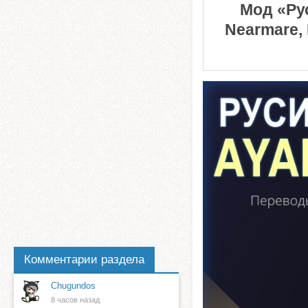
Мод «Рус
Nearmare, 
Комментарии раздела
Chugundos
8 часов назад