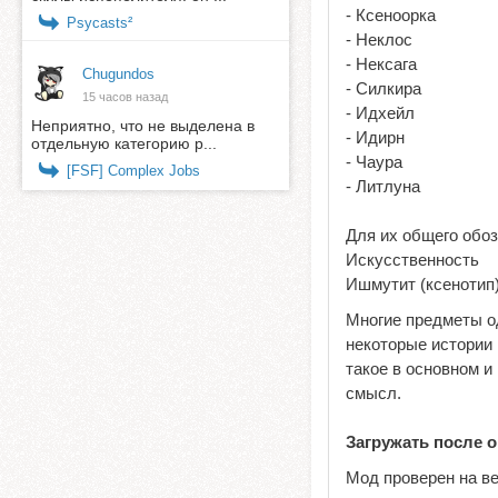
- Ксеноорка
Psycasts²
- Неклос
- Нексага
Chugundos
- Силкира
15 часов назад
- Идхейл
Неприятно, что не выделена в
- Идирн
отдельную категорию р...
- Чаура
[FSF] Complex Jobs
- Литлуна
Для их общего обо
Искусственность
Ишмутит (ксенотип
Многие предметы о
некоторые истории 
такое в основном и
смысл.
Загружать после 
Мод проверен на в