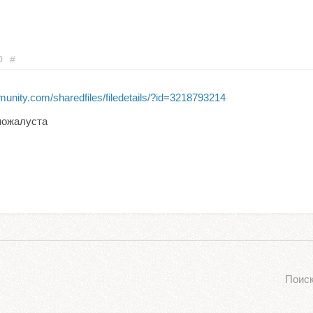
#
0
nity.com/sharedfiles/filedetails/?id=3218793214
пожалуста
Поиск