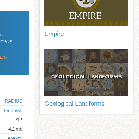
Empire
из
 мод в
 для
RADIUS
Geological Landforms
FarTresh
ZIP
4.2 mb
Перейти