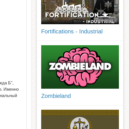
Fortifications - Industrial
жда Б",
р. Именно
Zombieland
инальный