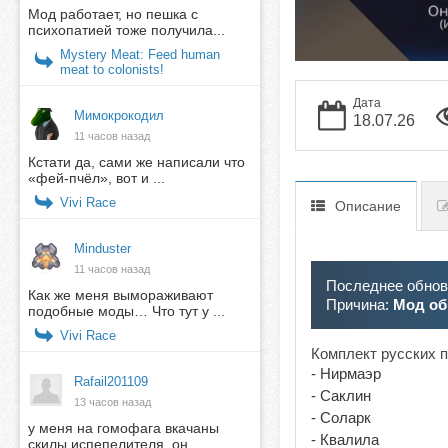
Мод работает, но пешка с
психопатией тоже получила...
Mystery Meat: Feed human
meat to colonists!
Дата
Мимокрокодил
18.07.26
11 часов назад
Кстати да, сами же написали что
«фей-пчёл», вот и ...
Vivi Race
Описание
Minduster
11 часов назад
Последнее обновл
Как же меня вымораживают
Причина:
Мод об
подобные моды… Что тут у ...
Vivi Race
Комплект русских 
- Нирмаэр
Rafail201109
- Саклин
13 часов назад
- Соларк
у меня на гомофага вкачаны
- Квалила
скилы испепелителя. он ...