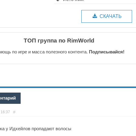
СКАЧАТЬ
ТОП группа по RimWorld
мощь по игре и масса полезного контента.
Подписывайся!
ентарий
#
16:37
ика у Идхейлов пропадают волосы