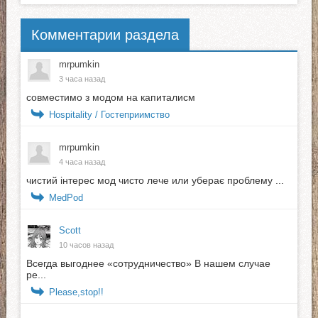
Комментарии раздела
mrpumkin
3 часа назад
совместимо з модом на капиталисм
Hospitality / Гостеприимство
mrpumkin
4 часа назад
чистий інтерес мод чисто лече или уберає проблему ...
MedPod
Scott
10 часов назад
Всегда выгоднее «сотрудничество» В нашем случае
ре...
Please,stop!!