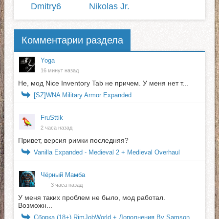
Dmitry6
Nikolas Jr.
Комментарии раздела
Yoga
16 минут назад
Не, мод Nice Inventory Tab не причем. У меня нет т...
[SZ]WNA Military Armor Expanded
FruSttik
2 часа назад
Привет, версия римки последняя?
Vanilla Expanded - Medieval 2 + Medieval Overhaul
Чёрный Мамба
3 часа назад
У меня таких проблем не было, мод работал.
Возможн...
Сборка (18+) RimJobWorld + Дополнения By Samson_