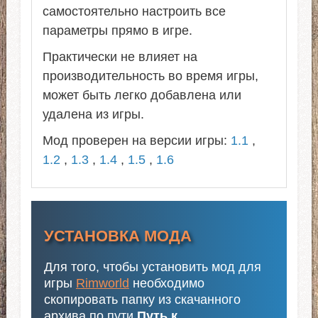
самостоятельно настроить все
параметры прямо в игре.
Практически не влияет на
производительность во время игры,
может быть легко добавлена или
удалена из игры.
Мод проверен на версии игры:
1.1
,
1.2
,
1.3
,
1.4
,
1.5
,
1.6
УСТАНОВКА МОДА
Для того, чтобы установить мод для
игры
Rimworld
необходимо
скопировать папку из скачанного
архива по пути
Путь к