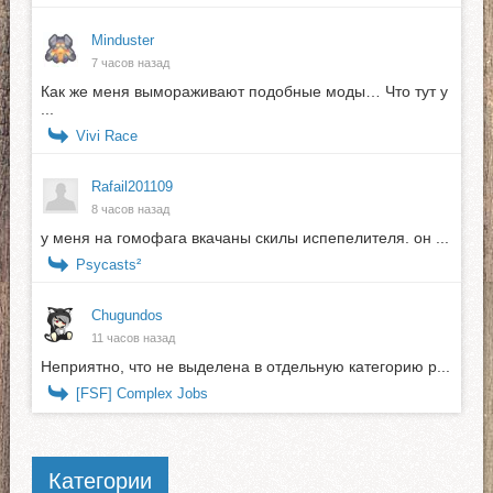
Minduster
7 часов назад
Как же меня вымораживают подобные моды… Что тут у
...
Vivi Race
Rafail201109
8 часов назад
у меня на гомофага вкачаны скилы испепелителя. он ...
Psycasts²
Chugundos
11 часов назад
Неприятно, что не выделена в отдельную категорию р...
[FSF] Complex Jobs
Категории