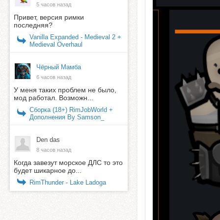
5 часов назад
Привет, версия римки
последняя?
Vanilla Expanded - Medieval 2 +
Medieval Overhaul
Чёрный Мамба
6 часов назад
У меня таких проблем не было,
мод работал. Возможн...
Сборка (18+) RimJobWorld +
Дополнения By Samson_
Den das
8 часов назад
Когда завезут морское ДЛС то это
будет шикарное до...
RimThunder - Lake Ladoga