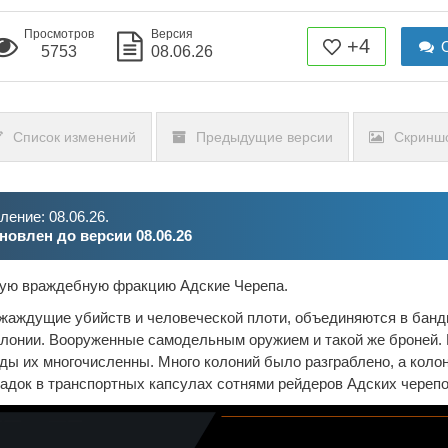
Просмотров
Версия
+4
О
5753
08.06.26
Список изменений
Предыдущие версии
Скринш
ение: 08.06.26.
новлен до версии 08.06.26
вую враждебную фракцию Адские Черепа.
жаждущие убийств и человеческой плоти, объединяются в банд
олонии. Вооруженные самодельным оружием и такой же броней. 
нды их многочисленны. Много колоний было разграблено, а коло
адок в транспортных капсулах сотнями рейдеров Адских черепо