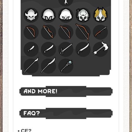
•
CE?