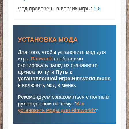
Мод проверен на версии игры:
1.6
УСТАНОВКА МОДА
Для того, чтобы установить мод для
игры
Rimworld
необходимо
скопировать папку из скачанного
архива по пути
Путь к
установленной игре\Rimworld\mods
и включить мод в меню.
Рекомендуем ознакомиться с полным
руководством на тему: "
Как
установить моды для Rimworld?
"