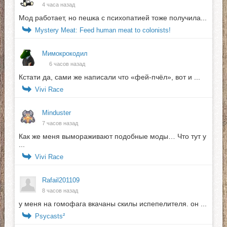
4 часа назад
Мод работает, но пешка с психопатией тоже получила...
Mystery Meat: Feed human meat to colonists!
Мимокрокодил
6 часов назад
Кстати да, сами же написали что «фей-пчёл», вот и ...
Vivi Race
Minduster
7 часов назад
Как же меня вымораживают подобные моды… Что тут у
...
Vivi Race
Rafail201109
8 часов назад
у меня на гомофага вкачаны скилы испепелителя. он ...
Psycasts²