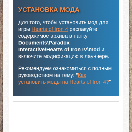
УСТАНОВКА МОДА
Для того, чтобы установить мод для
игры
Hearts of Iron 4
распакуйте
содержимое архива в папку
Documents\Paradox
Interactive\Hearts of Iron IV\mod
и
включите модификацию в лаунчере.
Рекомендуем ознакомиться с полным
руководством на тему: "
Как
установить моды на Hearts of Iron 4?
"