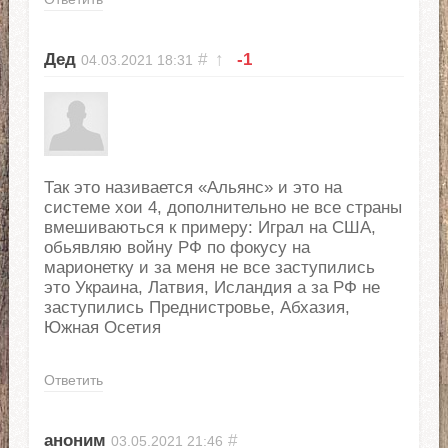
Дед
#
↑
-1
04.03.2021
18:31
Так это називается «Альянс» и это на
системе хои 4, дополнительно не все страны
вмешиваються к примеру: Играл на США,
обьявляю войну РФ по фокусу на
марионетку и за меня не все заступились
это Украина, Латвия, Исландия а за РФ не
заступились Преднистровье, Абхазия,
Южная Осетия
Ответить
аноним
#
03.05.2021
21:46