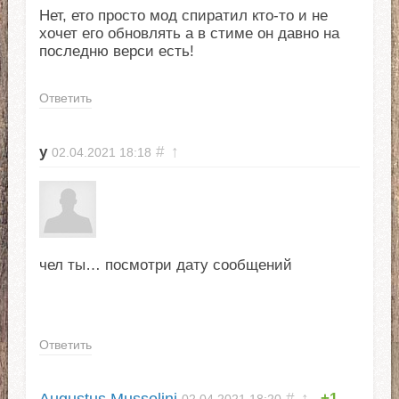
Нет, ето просто мод спиратил кто-то и не
хочет его обновлять а в стиме он давно на
последню верси есть!
Ответить
у
#
↑
02.04.2021
18:18
чел ты… посмотри дату сообщений
Ответить
Augustus Mussolini
#
↑
+1
02.04.2021
18:20