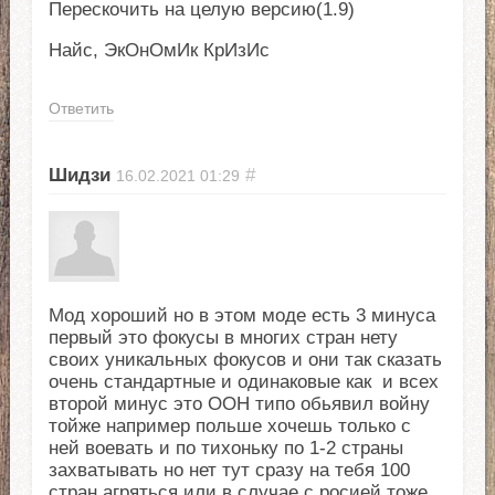
Перескочить на целую версию(1.9)
Найс, ЭкОнОмИк КрИзИс
Ответить
Шидзи
#
16.02.2021
01:29
Мод хороший но в этом моде есть 3 минуса
первый это фокусы в многих стран нету
своих уникальных фокусов и они так сказать
очень стандартные и одинаковые как и всех
второй минус это ООН типо обьявил войну
тойже например польше хочешь только с
ней воевать и по тихоньку по 1-2 страны
захватывать но нет тут сразу на тебя 100
стран агряться или в случае с росией тоже