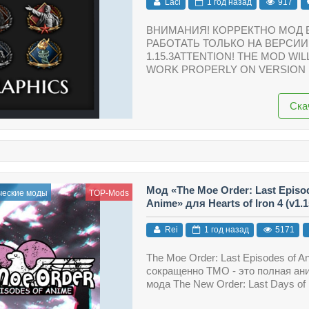
Laci
1 год назад
917
ВНИМАНИЯ! КОРРЕКТНО МОД 
РАБОТАТЬ ТОЛЬКО НА ВЕРСИИ
1.15.3ATTENTION! THE MOD WIL
WORK PROPERLY ON VERSION 
Ска
Мод «The Moe Order: Last Episo
ческие моды
TOP-Mods
Anime» для Hearts of Iron 4 (v1.15
Rei
1 год назад
5171
The Moe Order: Last Episodes of A
сокращенно TMO - это полная ан
мода The New Order: Last Days of