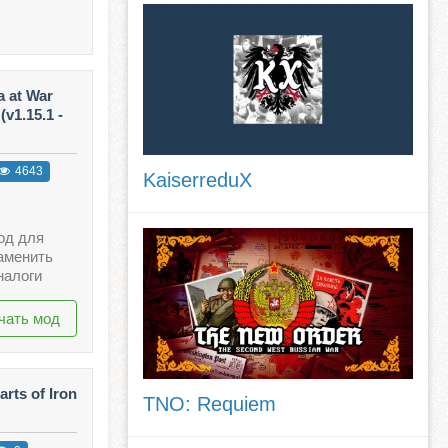
a at War
v1.15.1 -
4643
KaiserreduX
мод для
заменить
налоги
чать мод
rts of Iron
TNO: Requiem