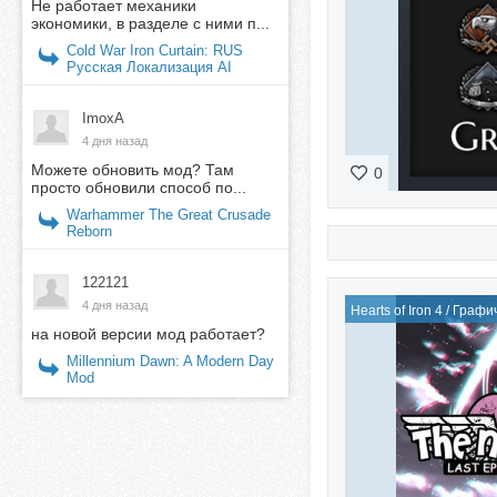
Не работает механики
экономики, в разделе с ними п...
Cold War Iron Curtain: RUS
Русская Локализация AI
ImoxA
4 дня назад
Можете обновить мод? Там
0
просто обновили способ по...
Warhammer The Great Crusade
Reborn
122121
4 дня назад
Hearts of Iron 4
/
Графи
на новой версии мод работает?
Millennium Dawn: A Modern Day
Mod