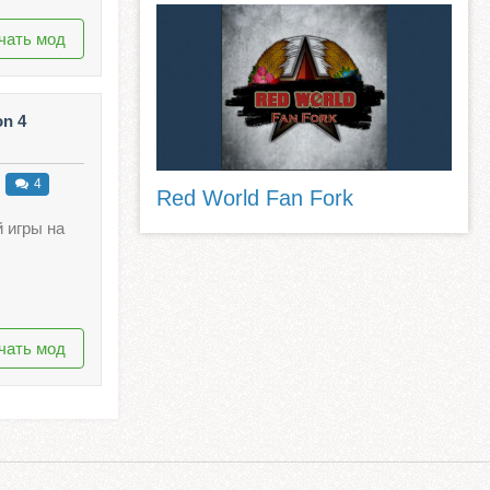
чать мод
on 4
4
Red World Fan Fork
 игры на
чать мод