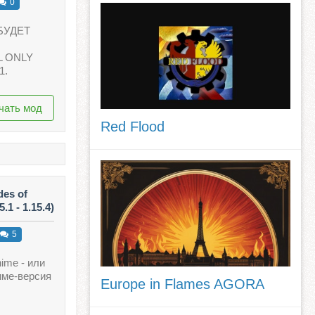
0
БУДЕТ
L ONLY
1.
чать мод
Red Flood
des of
.1 - 1.15.4)
5
nime - или
име-версия
Europe in Flames AGORA