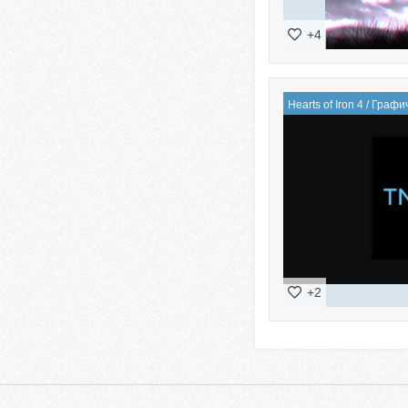
+4
Hearts of Iron 4
/
Графи
+2