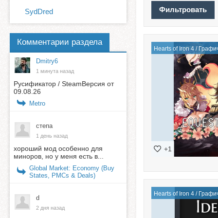
SydDred
Комментарии раздела
Hearts of Iron 4
/
Графи
Dmitry6
1 минута назад
Русификатор / SteamВерсия от
09.08.26
Metro
степа
1 день назад
хороший мод особенно для
+1
миноров, но у меня есть в...
Global Market: Economy (Buy
States, PMCs & Deals)
Hearts of Iron 4
/
Графи
d
2 дня назад