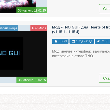
Ска
Обновлено 18.02.25
Мод «TNO GUI» для Hearts of Ir
ческие моды
TOP-Mods
(v1.15.1 - 1.15.4)
LEON
1 год назад
7106
Мод меняет интерфейс ванильной
интерфейс в стиле TNO.
Ска
Обновлено 13.02.25