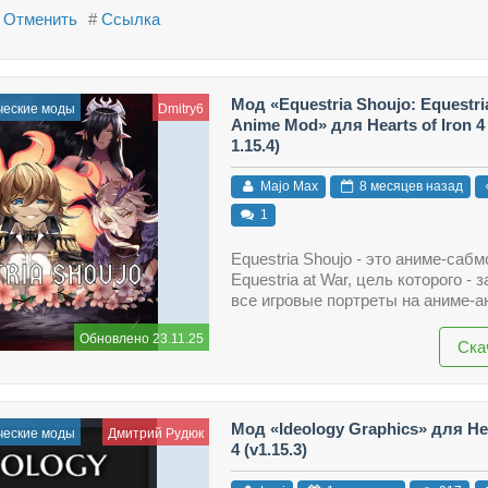
Отменить
#
Ссылка
Мод «Equestria Shoujo: Equestri
ческие моды
Dmitry6
Anime Mod» для Hearts of Iron 4 (
1.15.4)
Majo Max
8 месяцев назад
1
Equestria Shoujo - это аниме-саб
Equestria at War, цель которого - 
все игровые портреты на аниме-а
Обновлено 23.11.25
Ска
Мод «Ideology Graphics» для Hea
ческие моды
Дмитрий Рудюк
4 (v1.15.3)