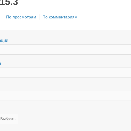
15.3
По просмотрам
По комментариям
ации
и