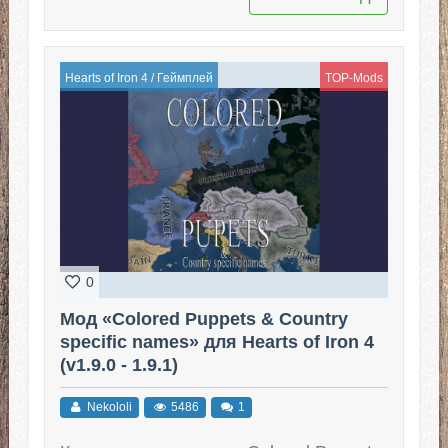
Hearts of Iron 4
/
Геймплей
TOP-Mods
0
Мод «Colored Puppets & Country
specific names» для Hearts of Iron 4
(v1.9.0 - 1.9.1)
Nekololi
5486
1