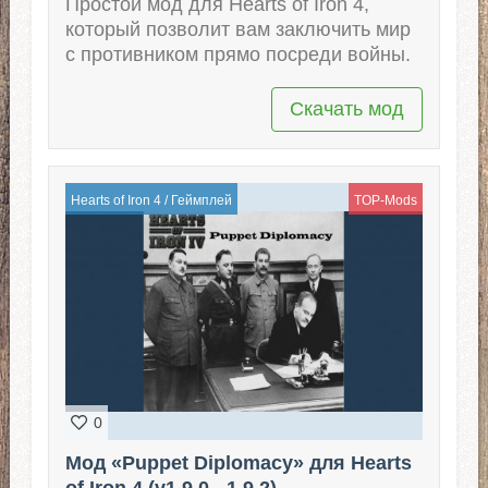
Простой мод для Hearts of Iron 4,
который позволит вам заключить мир
с противником прямо посреди войны.
Скачать мод
Hearts of Iron 4
/
Геймплей
TOP-Mods
0
Мод «Puppet Diplomacy» для Hearts
of Iron 4 (v1.9.0 - 1.9.2)