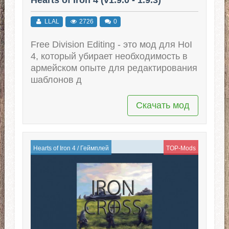
LLAL
2726
0
Free Division Editing - это мод для HoI
4, который убирает необходимость в
армейском опыте для редактирования
шаблонов д
Скачать мод
Hearts of Iron 4
/
Геймплей
TOP-Mods