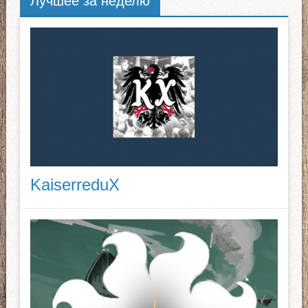
Лучшее за неделю
KaiserreduX