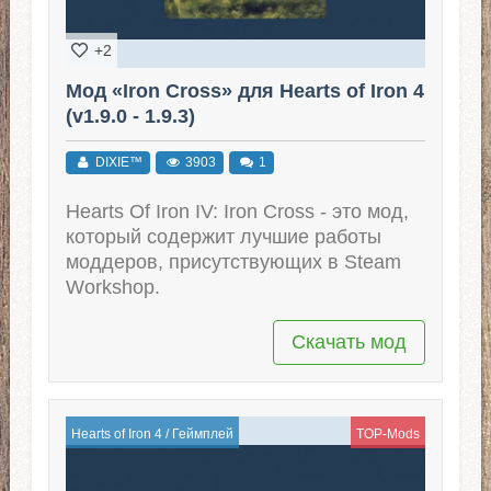
+2
Мод «Iron Cross» для Hearts of Iron 4
(v1.9.0 - 1.9.3)
DIXIE™
3903
1
Hearts Of Iron IV: Iron Cross - это мод,
который содержит лучшие работы
моддеров, присутствующих в Steam
Workshop.
Скачать мод
Hearts of Iron 4
/
Геймплей
TOP-Mods