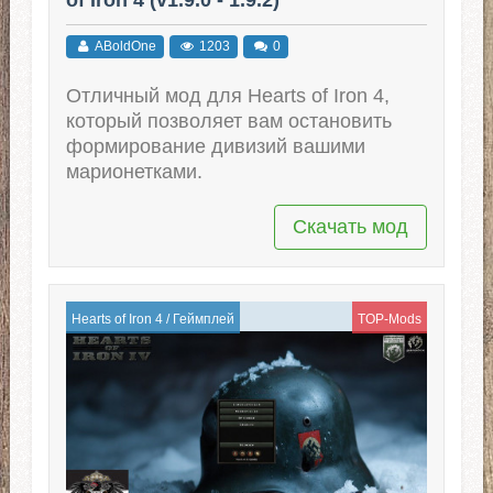
ABoldOne
1203
0
Отличный мод для Hearts of Iron 4,
который позволяет вам остановить
формирование дивизий вашими
марионетками.
Скачать мод
Hearts of Iron 4
/
Геймплей
TOP-Mods