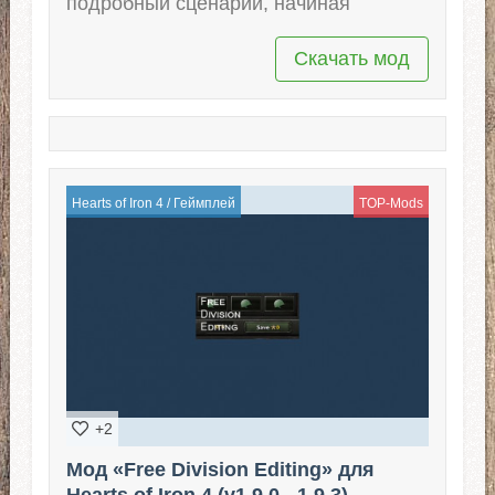
подробный сценарий, начиная
Скачать мод
Hearts of Iron 4
/
Геймплей
TOP-Mods
+2
Мод «Free Division Editing» для
Hearts of Iron 4 (v1.9.0 - 1.9.3)